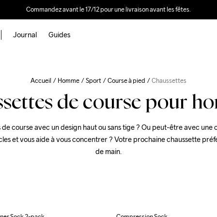
Commandez avant le 17/12 pour une livraison avant les fêtes.
Journal
Guides
Accueil
Homme
Sport
Course à pied
Chaussettes
settes de course pour 
 de course avec un design haut ou sans tige ? Ou peut-être avec une 
cles et vous aide à vous concentrer ? Votre prochaine chaussette préfé
de main.
ner Sock 2-pack
Compression Sock