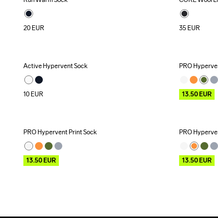
Recycled
20
EUR
35
EUR
Active Hypervent Sock
PRO Hyperven
Outlet
10
EUR
13.50
EUR
PRO Hypervent Print Sock
PRO Hyperven
Outlet
Outlet
13.50
EUR
13.50
EUR