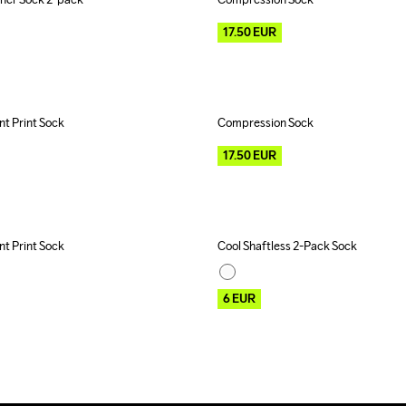
Outlet
17.50
EUR
t Print Sock
Compression Sock
Outlet
17.50
EUR
t Print Sock
Cool Shaftless 2-Pack Sock
Outlet
6
EUR