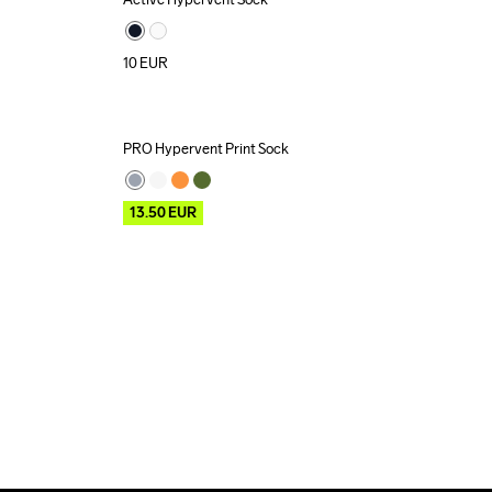
10
EUR
PRO Hypervent Print Sock
Outlet
13.50
EUR