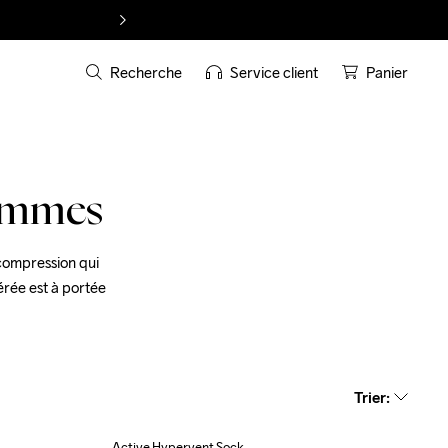
Recherche
Service client
Panier
hommes
compression qui 
rée est à portée 
Trier
:
Active Hypervent Sock