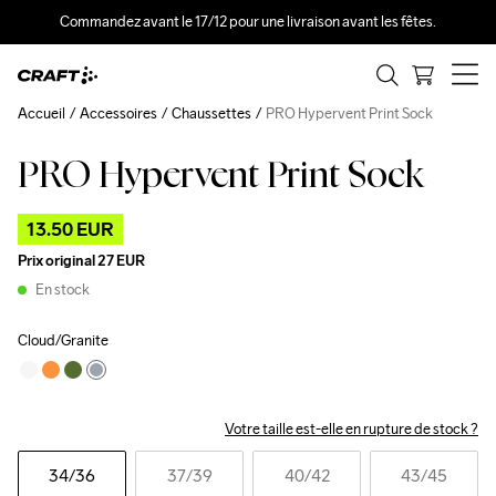
Commandez avant le 17/12 pour une livraison avant les fêtes.
Accueil
Accessoires
Chaussettes
PRO Hypervent Print Sock
PRO Hypervent Print Sock
Outlet
13.50 EUR
Prix original
27 EUR
En stock
Cloud/Granite
Votre taille est-elle en rupture de stock ?
34
/36
37
/39
40
/42
43
/45