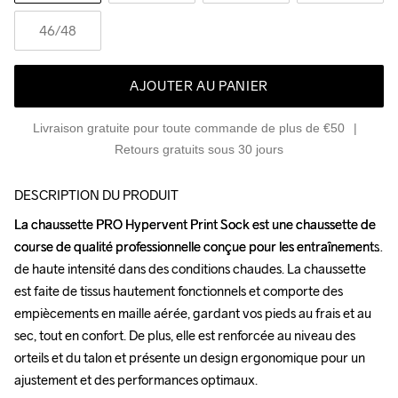
46
/48
AJOUTER AU PANIER
Livraison gratuite pour toute commande de plus de €50
Retours gratuits sous 30 jours
DESCRIPTION DU PRODUIT
La chaussette PRO Hypervent Print Sock est une chaussette de 
La chaussette PRO Hypervent Print Sock est une chaussette de 
course de qualité professionnelle conçue pour les entraînements 
course de qualité professionnelle conçue pour les entraînements 
de haute intensité dans des conditions chaudes. La chaussette 
de haute intensité dans des conditions chaudes. La chaussette 
est faite de tissus hautement fonctionnels et comporte des 
est faite de tissus hautement fonctionnels et comporte des 
empiècements en maille aérée, gardant vos pieds au frais et au 
empiècements en maille aérée, gardant vos pieds au frais et au 
sec, tout en confort. De plus, elle est renforcée au niveau des 
sec, tout en confort. De plus, elle est renforcée au niveau des 
orteils et du talon et présente un design ergonomique pour un 
orteils et du talon et présente un design ergonomique pour un 
ajustement et des performances optimaux.

ajustement et des performances optimaux.
