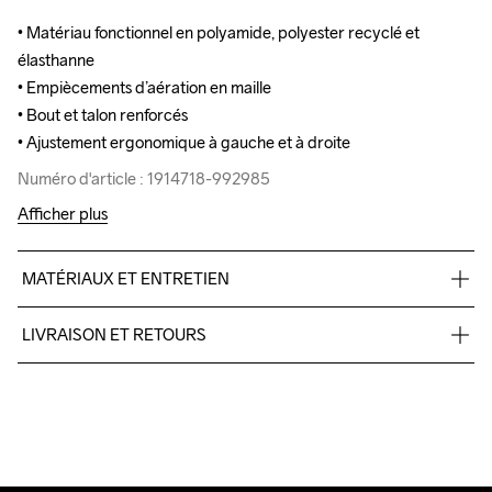
• Matériau fonctionnel en polyamide, polyester recyclé et 
• Matériau fonctionnel en polyamide, polyester recyclé et 
élasthanne

élasthanne

• Empiècements d’aération en maille

• Empiècements d’aération en maille

• Bout et talon renforcés

• Bout et talon renforcés

• Ajustement ergonomique à gauche et à droite
• Ajustement ergonomique à gauche et à droite
Numéro d'article : 1914718-992985
Numéro d'article : 1914718-992985
Afficher plus
MATÉRIAUX ET ENTRETIEN
Body

LIVRAISON ET RETOURS
52% Polyamide

43% Polyester-Recycled

Livraison gratuite à partir de €50.
5% Elastane
Pour les commandes inférieures, nous facturons €5.
Nous faisons appel à DHL qui livre pendant la journée.
Veillez à choisir une adresse où vous recevrez le colis.