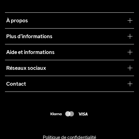
À propos
Notre philosophie
Plus d’informations
Craft Care Guide
Aide et informations
Teamwear
Service client
Réseaux sociaux
Durabilité
Conditions générales
Collaborations
Contact
Retours
Presse
customercare@craftsportswear.com
Expédition
+46 (0) 33 722 32 10
FAQ
Accessibility statement
Exercer mon droit de rétractation
Politique de confidentialité