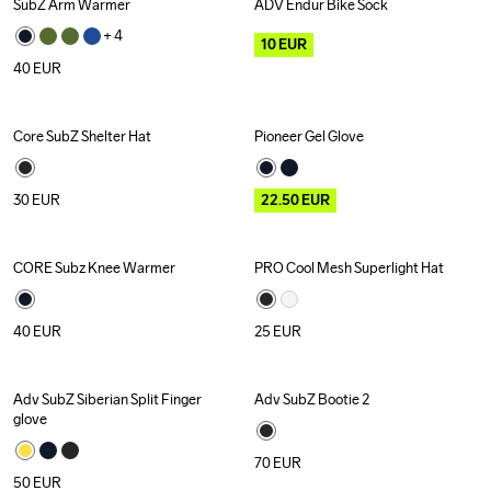
SubZ Arm Warmer
ADV Endur Bike Sock
Outlet
+ 
4
10
EUR
40
EUR
Core SubZ Shelter Hat
Pioneer Gel Glove
Recycled
Outlet
30
EUR
22.50
EUR
CORE Subz Knee Warmer
PRO Cool Mesh Superlight Hat
Recycled
40
EUR
25
EUR
Adv SubZ Siberian Split Finger 
Adv SubZ Bootie 2
glove
70
EUR
50
EUR