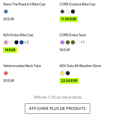
Share The Road 6.0 Bike Cap
CORE Essence Bike Cap
Outlet
20
EUR
11.50
EUR
ADV Endur Bike Cap
CORE Endur Sock
Outlet
+ 
2
+ 
1
14
EUR
18
EUR
Vätternrundan Neck Tube
ADV Subz All Weather Glove
Outlet
20
EUR
22.50
EUR
Afficher 1-36 sur 68 produits
AFFICHER PLUS DE PRODUITS