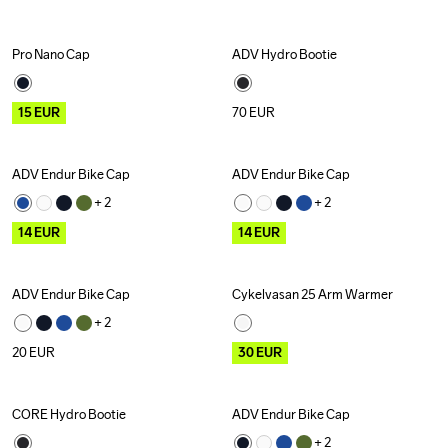
Pro Nano Cap
ADV Hydro Bootie
Outlet
15
EUR
70
EUR
ADV Endur Bike Cap
ADV Endur Bike Cap
Outlet
Outlet
+ 
2
+ 
2
14
EUR
14
EUR
ADV Endur Bike Cap
Cykelvasan 25 Arm Warmer
Outlet
+ 
2
20
EUR
30
EUR
CORE Hydro Bootie
ADV Endur Bike Cap
+ 
2