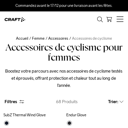
Commandez avant le 17/12 pour une livraison avant les fêtes.
Accueil
Femme
Accessoires
Accessoires de cyclisme
Accessoires de cyclisme pour
femmes
Boostez votre parcours avec nos accessoires de cyclisme testés 
et éprouvés, offrant protection et chaleur tout au long de 
l'année.
Filtres
68
Produits
Trier
:
SubZ Thermal Wind Glove
Endur Glove
New
Recycled