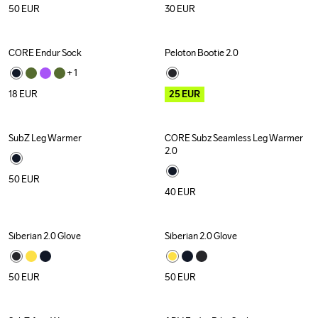
50
EUR
30
EUR
CORE Endur Sock
Peloton Bootie 2.0
Outlet
+ 
1
18
EUR
25
EUR
SubZ Leg Warmer
CORE Subz Seamless Leg Warmer 
Recycled
2.0
50
EUR
40
EUR
Siberian 2.0 Glove
Siberian 2.0 Glove
50
EUR
50
EUR