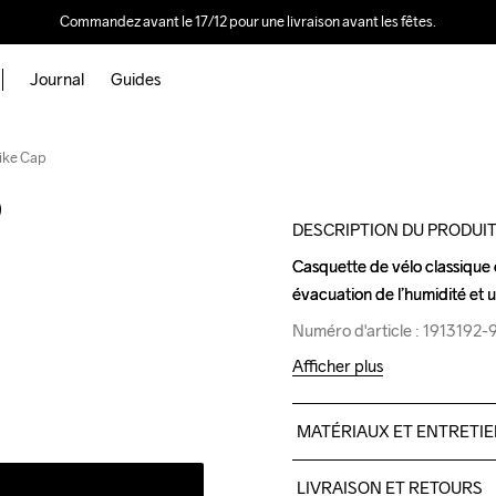
Commandez avant le 17/12 pour une livraison avant les fêtes.
Journal
Guides
Outlet
ike Cap
p
DESCRIPTION DU PRODUI
Casquette de vélo classique e
Casquette de vélo classique e
évacuation de l’humidité et
évacuation de l’humidité et
Numéro d'article : 1913192
Numéro d'article : 1913192
Afficher plus
MATÉRIAUX ET ENTRETI
100% Polyester-Recycled
LIVRAISON ET RETOURS