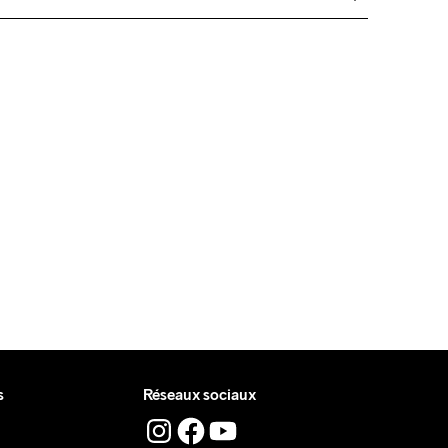
de €50.
res, nous facturons €5.
 livre pendant la journée.
 où vous recevrez le colis.
s
Réseaux sociaux