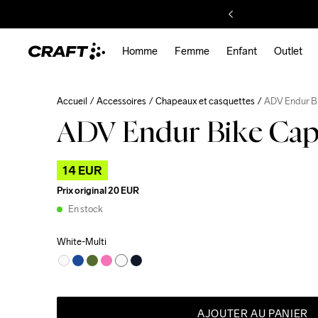
Homme
Femme
Enfant
Outlet
Accueil
Accessoires
Chapeaux et casquettes
ADV Endur B
ADV Endur Bike Ca
14 EUR
Prix original
20 EUR
En stock
White-Multi
AJOUTER AU PANIER