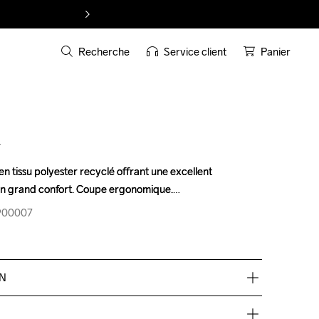
Recherche
Service client
Panier
T
n tissu polyester recyclé offrant une excellent 
n tissu polyester recyclé offrant une excellent 
 un grand confort. Coupe ergonomique.
 un grand confort. Coupe ergonomique.
-900007
-900007
EN