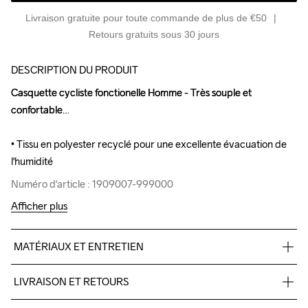
Livraison gratuite pour toute commande de plus de €50
Retours gratuits sous 30 jours
DESCRIPTION DU PRODUIT
Casquette cycliste fonctionelle Homme - Très souple et 
Casquette cycliste fonctionelle Homme - Très souple et 
confortable

confortable

• Tissu en polyester recyclé pour une excellente évacuation de 
• Tissu en polyester recyclé pour une excellente évacuation de 
l'humidité
l'humidité
Numéro d'article : 1909007-999000
Numéro d'article : 1909007-999000
Afficher plus
MATÉRIAUX ET ENTRETIEN
100% polyester recyclé
LIVRAISON ET RETOURS
Lavage en 
Livraison gratuite à partir de €50.