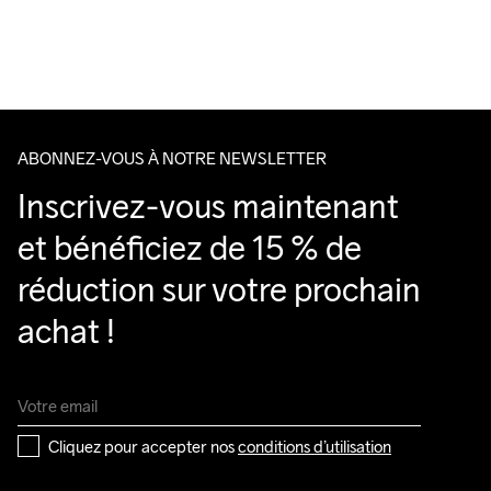
machine à 
Pour les commandes inférieures, nous facturons €5.
40 degrés avec 
Do Not Bleach
Do Not Dry 
Do Not Iron
Do Not Tumble
Nous faisons appel à DHL qui livre pendant la journée.
un programme 
Clean
pour les 
Veillez à choisir une adresse où vous recevrez le colis.
matières 
délicates. 
Laisser sécher 
ABONNEZ-VOUS À NOTRE NEWSLETTER
sur un cintre.
Inscrivez-vous maintenant 
et bénéficiez de 15 % de 
réduction sur votre prochain 
achat !
Cliquez pour accepter nos 
conditions d’utilisation