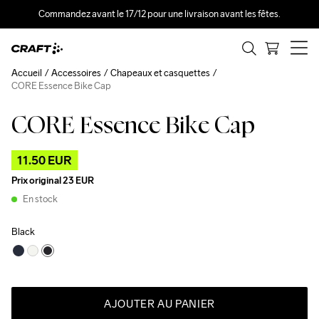
Commandez avant le 17/12 pour une livraison avant les fêtes.
Accueil
Accessoires
Chapeaux et casquettes
CORE Essence Bike Cap
CORE Essence Bike Cap
Outlet
11.50 EUR
Prix original
23 EUR
En stock
Black
AJOUTER AU PANIER