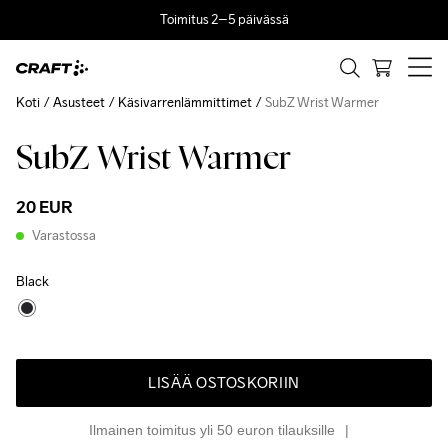
Toimitus 2–5 päivässä
Koti
Asusteet
Käsivarrenlämmittimet
SubZ Wrist Warmer
SubZ Wrist Warmer
20 EUR
Varastossa
Black
LISÄÄ OSTOSKORIIN
Ilmainen toimitus yli 50 euron tilauksille