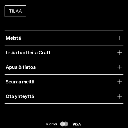
TILAA
Meistä
Filosofiamme
Lisää tuotteita Craft
Teamwear
Apua & tietoa
Yhteistyöt
Craft Care Guide
Seuraa meitä
Lehdistö
Käyttöehdot
Ota yhteyttä
Asiakaspalvelu
customercare@craftsportswear.com
FAQ
+46 (0) 33 722 32 10
Accessibility statement