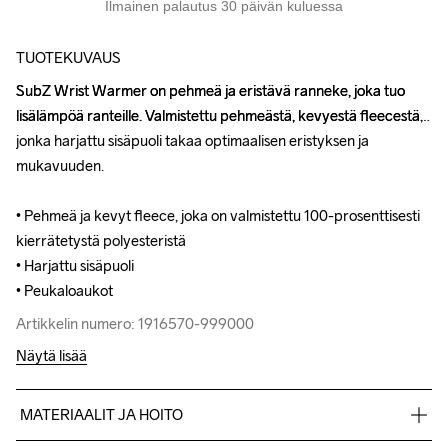
Ilmainen palautus 30 päivän kuluessa
TUOTEKUVAUS
SubZ Wrist Warmer on pehmeä ja eristävä ranneke, joka tuo 
SubZ Wrist Warmer on pehmeä ja eristävä ranneke, joka tuo 
lisälämpöä ranteille. Valmistettu pehmeästä, kevyestä fleecestä, 
lisälämpöä ranteille. Valmistettu pehmeästä, kevyestä fleecestä, 
jonka harjattu sisäpuoli takaa optimaalisen eristyksen ja 
jonka harjattu sisäpuoli takaa optimaalisen eristyksen ja 
mukavuuden.

mukavuuden.

• Pehmeä ja kevyt fleece, joka on valmistettu 100-prosenttisesti 
• Pehmeä ja kevyt fleece, joka on valmistettu 100-prosenttisesti 
kierrätetystä polyesteristä

kierrätetystä polyesteristä

• Harjattu sisäpuoli

• Harjattu sisäpuoli

• Peukaloaukot
• Peukaloaukot
Artikkelin numero: 1916570-999000
Artikkelin numero: 1916570-999000
Näytä lisää
MATERIAALIT JA HOITO