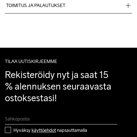
100% Kierrätetty polyesteri
TOIMITUS JA PALAUTUKSET
Lähetämme tilaukset Postnord Mypack -pakettina.
Ilmainen toimitus yli 50 euron tilauksille.
Tuotepalautukset aina maksuttomia.
Asiakaspalvelumme sivuilta löydät nopeasti vastaukset 
kysymyksiisi.
TILAA UUTISKIRJEEMME
Rekisteröidy nyt ja saat 15 
% alennuksen seuraavasta 
ostoksestasi!
Hyväksy 
käyttöehdot
 napsauttamalla