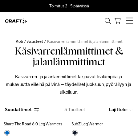
Toimitus 2–5 päivässä
Koti
Asusteet
Käsivarrenlämmittimet & jalanlämmittimet
Käsivarrenlämmittimet &
jalanlämmittimet
Käsivarren- ja jalanlämmittimet tarjoavat lisälämpöä ja 
mukavuutta viileinä päivinä – täydelliset juoksuun, pyöräilyyn ja 
ulkoiluun.
Suodattimet
3
Tuotteet
Lajittele
:
Share The Road 6.0 Leg Warmers
SubZ Leg Warmer
Recycled