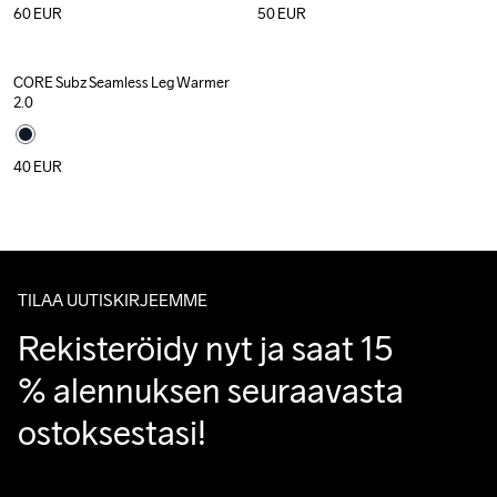
60
EUR
50
EUR
CORE Subz Seamless Leg Warmer 
2.0
40
EUR
TILAA UUTISKIRJEEMME
Rekisteröidy nyt ja saat 15 
% alennuksen seuraavasta 
ostoksestasi!