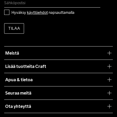
Hyväksy 
käyttöehdot
 napsauttamalla
TILAA
Meistä
Filosofiamme
Lisää tuotteita Craft
Teamwear
Apua & tietoa
Yhteistyöt
Craft Care Guide
Seuraa meitä
Lehdistö
Käyttöehdot
Ota yhteyttä
Asiakaspalvelu
customercare@craftsportswear.com