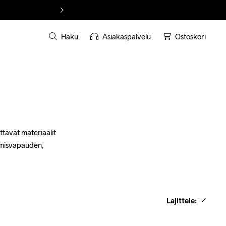
Haku
Asiakaspalvelu
Ostoskori
tävät materiaalit 
umisvapauden, 
Lajittele
: