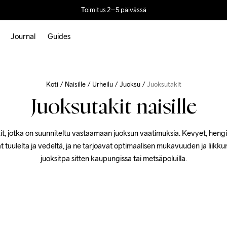
Toimitus 2–5 päivässä
Journal
Guides
Koti
Naisille
Urheilu
Juoksu
Juoksutakit
Juoksutakit naisille
it, jotka on suunniteltu vastaamaan juoksun vaatimuksia. Kevyet, hengit
t tuulelta ja vedeltä, ja ne tarjoavat optimaalisen mukavuuden ja liikk
juoksitpa sitten kaupungissa tai metsäpoluilla.