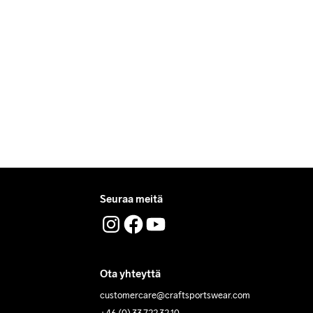
Seuraa meitä
Ota yhteyttä
customercare@craftsportswear.com