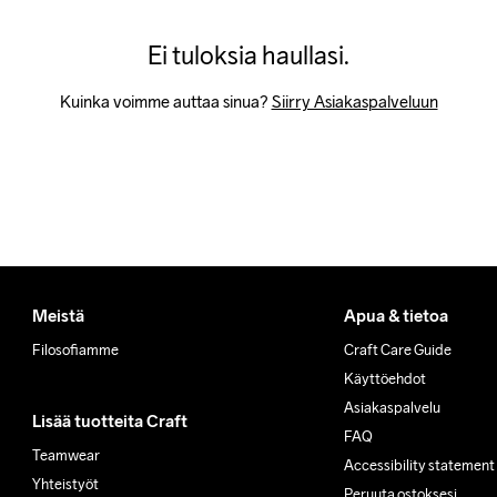
Ei tuloksia haullasi.
Kuinka voimme auttaa sinua? 
Siirry Asiakaspalveluun
Meistä
Apua & tietoa
Filosofiamme
Craft Care Guide
Käyttöehdot
Asiakaspalvelu
Lisää tuotteita Craft
FAQ
Teamwear
Accessibility statement
Yhteistyöt
Peruuta ostoksesi