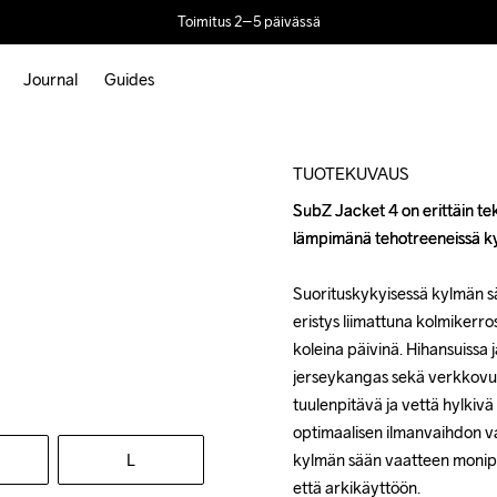
Toimitus 2–5 päivässä
Journal
Guides
TUOTEKUVAUS
SubZ Jacket 4 on erittäin tek
SubZ Jacket 4 on erittäin tek
lämpimänä tehotreeneissä kylmi
lämpimänä tehotreeneissä kylmi
Suorituskykyisessä kylmän sää
Suorituskykyisessä kylmän sää
eristys liimattuna kolmikerr
eristys liimattuna kolmikerr
koleina päivinä. Hihansuissa 
koleina päivinä. Hihansuissa 
jerseykangas sekä verkkovuor
jerseykangas sekä verkkovuor
tuulenpitävä ja vettä hylkivä
tuulenpitävä ja vettä hylkivä
optimaalisen ilmanvaihdon va
optimaalisen ilmanvaihdon va
L
kylmän sään vaatteen monipuol
kylmän sään vaatteen monipuol
että arkikäyttöön.

että arkikäyttöön.
