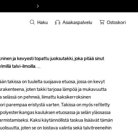
Haku
Asiakaspalvelu
Ostoskori
ninen ja kevyesti topattu juoksutakki, joka pitää sinut 
ninen ja kevyesti topattu juoksutakki, joka pitää sinut 
llä talvi-ilmoilla. 

llä talvi-ilmoilla. 

n takissa on tuulelta suojaava etuosa, jossa on kevyt 
n takissa on tuulelta suojaava etuosa, jossa on kevyt 
osrakenteena, joten takki tarjoaa lämpöä ja mukavuutta 
osrakenteena, joten takki tarjoaa lämpöä ja mukavuutta 
ja selässä on pehmeä, liimattu kaksikerroksinen 
ja selässä on pehmeä, liimattu kaksikerroksinen 
i parempaa eristystä varten. Takissa on myös rei'itetty 
i parempaa eristystä varten. Takissa on myös rei'itetty 
 polyesterikangas kauluksen etuosassa ja selän yläosassa 
 polyesterikangas kauluksen etuosassa ja selän yläosassa 
rmistamiseksi. Kaksi käytännöllistä taskua lisäävät tämän 
rmistamiseksi. Kaksi käytännöllistä taskua lisäävät tämän 
isuutta, joten se on loistava valinta sekä talvitreeneihin 
isuutta, joten se on loistava valinta sekä talvitreeneihin 