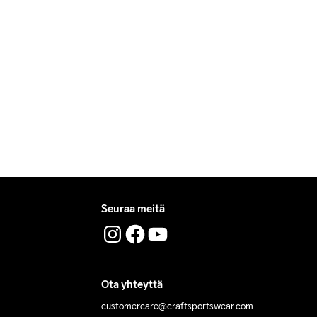
 tilauksille.
uttomia.
löydät nopeasti vastaukset kysymyksiisi.
Seuraa meitä
Ota yhteyttä
customercare@craftsportswear.com