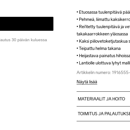
• Etuosassa tuulenpitävä pä
• Etuosassa tuulenpitävä pä
• Pehmeä, liimattu kaksikerro
• Pehmeä, liimattu kaksikerro
• Rei'itetty tuulenpitävä ja v
• Rei'itetty tuulenpitävä ja v
takakaarrokkeen yläosassa

takakaarrokkeen yläosassa

lautus 30 päivän kuluessa
• Kaksi piilovetoketjutaskua 
• Kaksi piilovetoketjutaskua 
• Teipattu helma takana

• Teipattu helma takana

• Heijastava painatus hihoissa
• Heijastava painatus hihoissa
• Lantiolle ulottuva lyhyt mall
• Lantiolle ulottuva lyhyt mall
Artikkelin numero: 191655
Artikkelin numero: 191655
Näytä lisää
MATERIAALIT JA HOITO
Front Body 100% Kierrätetty
TOIMITUS JA PALAUTUKS
BodySleeves 85% Kierrätetty
Lähetämme tilaukset Postn