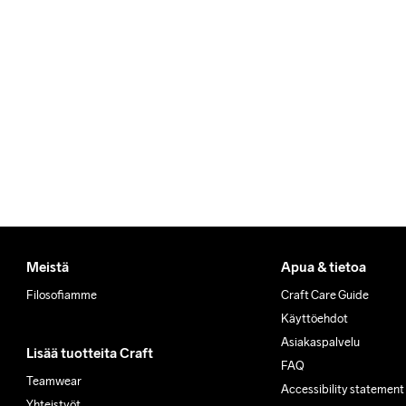
Ilmainen toimitus yli 50 euron
Tuotepalautukset aina maks
Asiakaspalvelumme sivuilta 
Meistä
Apua & tietoa
Filosofiamme
Craft Care Guide
Käyttöehdot
Asiakaspalvelu
Lisää tuotteita Craft
FAQ
Teamwear
Accessibility statement
Yhteistyöt