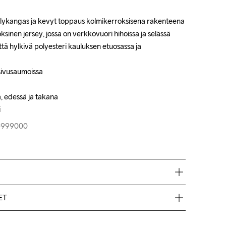
älykangas ja kevyt toppaus kolmikerroksisena rakenteena

älykangas ja kevyt toppaus kolmikerroksisena rakenteena

ksinen jersey, jossa on verkkovuori hihoissa ja selässä

ksinen jersey, jossa on verkkovuori hihoissa ja selässä

että hylkivä polyesteri kauluksen etuosassa ja 
että hylkivä polyesteri kauluksen etuosassa ja 
sivusaumoissa

sivusaumoissa

, edessä ja takana

, edessä ja takana

i
i
5-999000
5-999000
 polyesteri, Padding 100% Kierrätetty polyesteri, Back 
ET
 polyesteri, 6% Polyesteri, 9% Elastaani
ord Mypack -pakettina.