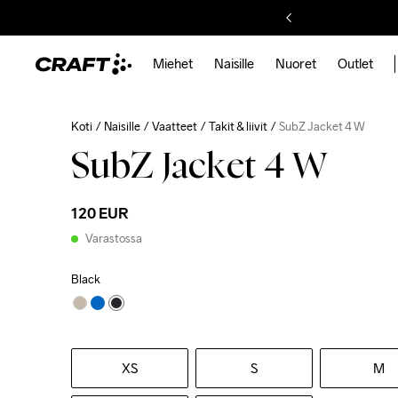
Miehet
Naisille
Nuoret
Outlet
Koti
Naisille
Vaatteet
Takit & liivit
SubZ Jacket 4 W
SubZ Jacket 4 W
120 EUR
Varastossa
Black
XS
S
M