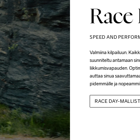
Race
SPEED AND PERFOR
Valmiina kilpailuun. 
Kaikk
suunniteltu antamaan sin
liikkumisvapauden. Optim
auttaa sinua saavuttamaa
pidemmälle ja nopeammi
RACE DAY-MALLIS