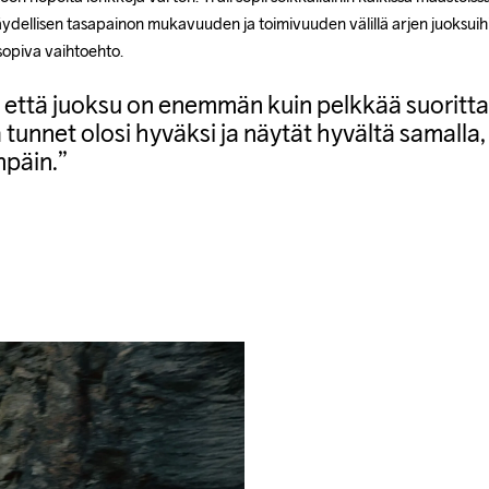
ydellisen tasapainon mukavuuden ja toimivuuden välillä arjen juoksuihin.
 sopiva vaihtoehto.
että juoksu on enemmän kuin pelkkää suoritta
tä tunnet olosi hyväksi ja näytät hyvältä samalla
npäin.”