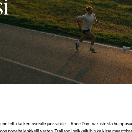
i
nniteltu kaikentasoisille juoksijoille – Race Day -varusteista huippusuor
on nopeita lenkkejä varten. Trail sopii seikkailuihin kaikissa maastoissa