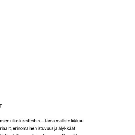
T
mien ulkoilureitteihin – tämä mallisto liikkuu 
aalit, erinomainen istuvuus ja älykkäät 