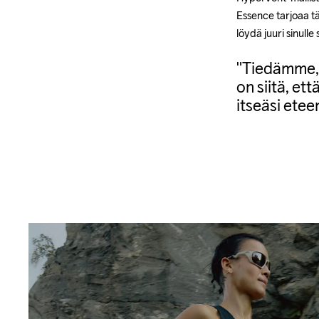
Essence tarjoaa tä
löydä juuri sinulle
"Tiedämme, 
on siitä, et
itseäsi etee