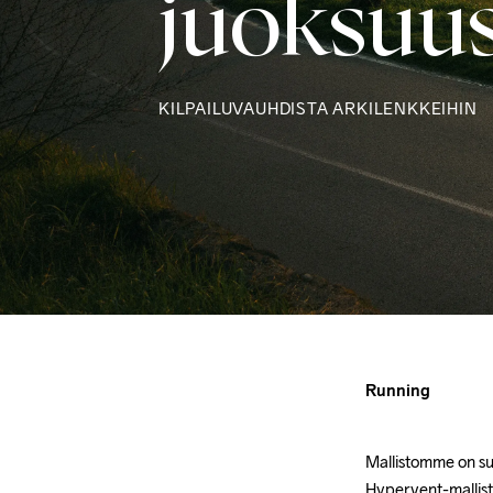
juoksuus
KILPAILUVAUHDISTA ARKILENKKEIHIN
Running
Mallistomme on suu
Hypervent-mallisto