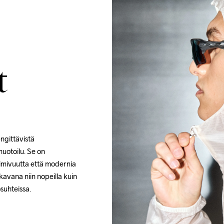
t
ngittävistä 
muotoilu. Se on 
toimivuutta että modernia 
kavana niin nopeilla kuin 
suhteissa.