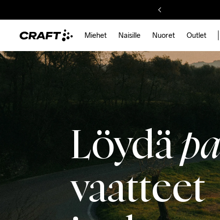
Miehet
Naisille
Nuoret
Outlet
Löydä
pa
vaatteet