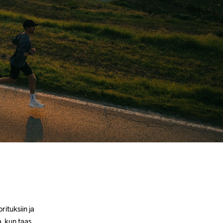
ituksiin ja 
, kun taas 