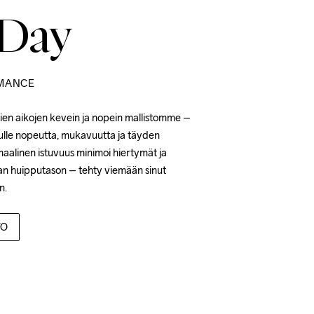
 Day
MANCE
ien aikojen kevein ja nopein mallistomme – 
ulle nopeutta, mukavuutta ja täyden 
aalinen istuvuus minimoi hiertymät ja 
n huipputason – tehty viemään sinut 
n.
TO