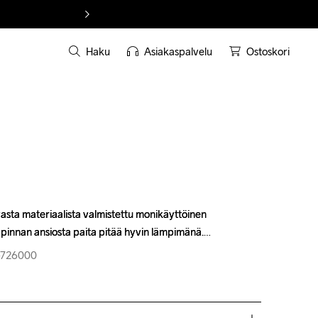
Haku
Asiakaspalvelu
Ostoskori
asta materiaalista valmistettu monikäyttöinen 
asta materiaalista valmistettu monikäyttöinen 
säpinnan ansiosta paita pitää hyvin lämpimänä.
säpinnan ansiosta paita pitää hyvin lämpimänä.
7-726000
7-726000