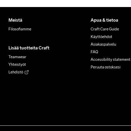
Meistä
Apua & tietoa
Filosofiamme
Craft Care Guide
Käyttöehdot
Asiakaspalvelu
Lisää tuotteita Craft
FAQ
Teamwear
Accessibility statement
Yhteistyöt
Peruuta ostoksesi
Lehdistö