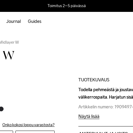
Toimitus 2–5 päivässä
Journal
Guides
Outlet
Midlayer W
r W
TUOTEKUVAUS
Todella pehmeästä ja joustav
Todella pehmeästä ja joustav
välikerrospaita. Harjatun si
välikerrospaita. Harjatun si
Artikkelin numero: 190949
Artikkelin numero: 190949
Näytä lisää
Onko kokosi loppu varastosta?