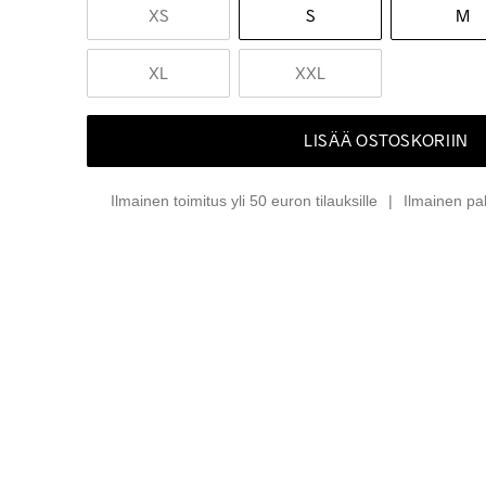
XS
S
M
XL
XXL
LISÄÄ OSTOSKORIIN
Ilmainen toimitus yli 50 euron tilauksille
Ilmainen pa