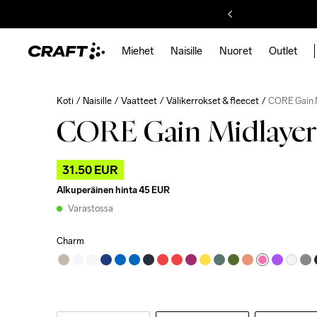
Miehet
Naisille
Nuoret
Outlet
Koti
Naisille
Vaatteet
Välikerrokset & fleecet
CORE Gain 
CORE Gain Midlaye
31.50 EUR
Alkuperäinen hinta
45 EUR
Varastossa
Charm