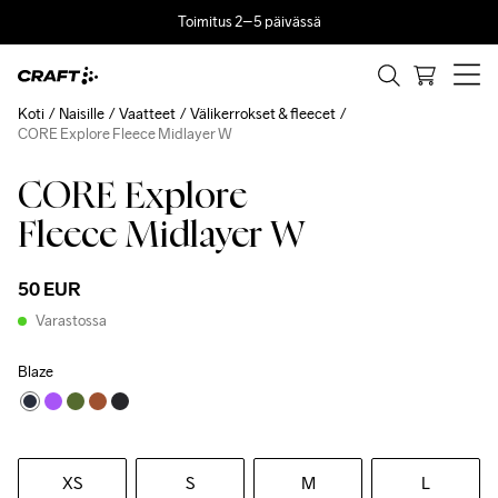
Toimitus 2–5 päivässä
Koti
Naisille
Vaatteet
Välikerrokset & fleecet
CORE Explore Fleece Midlayer W
CORE Explore
Fleece Midlayer W
50 EUR
Varastossa
Blaze
XS
S
M
L