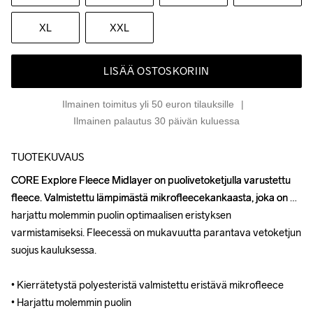
XL
XXL
LISÄÄ OSTOSKORIIN
Ilmainen toimitus yli 50 euron tilauksille
Ilmainen palautus 30 päivän kuluessa
TUOTEKUVAUS
CORE Explore Fleece Midlayer on puolivetoketjulla varustettu 
CORE Explore Fleece Midlayer on puolivetoketjulla varustettu 
fleece. Valmistettu lämpimästä mikrofleecekankaasta, joka on 
fleece. Valmistettu lämpimästä mikrofleecekankaasta, joka on 
harjattu molemmin puolin optimaalisen eristyksen 
harjattu molemmin puolin optimaalisen eristyksen 
varmistamiseksi. Fleecessä on mukavuutta parantava vetoketjun 
varmistamiseksi. Fleecessä on mukavuutta parantava vetoketjun 
suojus kauluksessa. 

suojus kauluksessa. 

• Kierrätetystä polyesteristä valmistettu eristävä mikrofleece

• Kierrätetystä polyesteristä valmistettu eristävä mikrofleece

• Harjattu molemmin puolin

• Harjattu molemmin puolin
