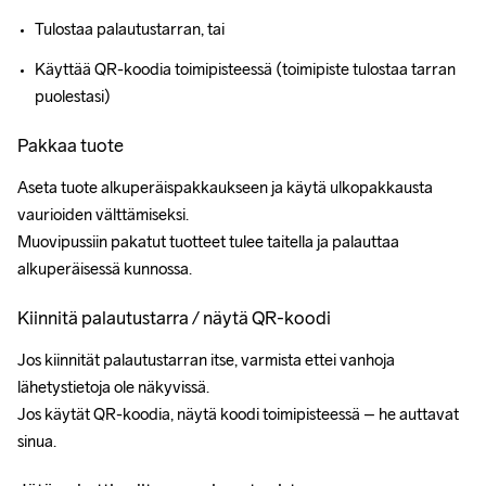
Tulostaa palautustarran, tai
Käyttää QR-koodia toimipisteessä (toimipiste tulostaa tarran 
puolestasi)
Pakkaa tuote
Aseta tuote alkuperäispakkaukseen ja käytä ulkopakkausta 
vaurioiden välttämiseksi.
Muovipussiin pakatut tuotteet tulee taitella ja palauttaa 
alkuperäisessä kunnossa.
Kiinnitä palautustarra / näytä QR-koodi
Jos kiinnität palautustarran itse, varmista ettei vanhoja 
lähetystietoja ole näkyvissä.
Jos käytät QR-koodia, näytä koodi toimipisteessä – he auttavat 
sinua.