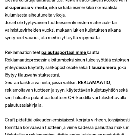
alkuperäisiä virheitä
, eikä se kata esimerkiksi normaalista 
kulumisesta aiheutuneita vikoja.
Jos et ole tyytyväinen tuotteeseen ilmeisten materiaali- tai 
valmistusvirheiden vuoksi, mukaan lukien kuljetuksen aikana 
syntyneet vauriot, ota meihin yhteyttä viipymättä.
Reklamaation teet 
palautusportaalimme 
kautta. 
Reklamaatioprosessin aloittamiseksi sinun tulee syöttää ostoksen 
yhteydessä käytetty sähköpostiosoite sekä 
tilausnumero
, joka 
löytyy tilausvahvistuksestasi.
Seuraa kaikkia vaiheita, joissa valitset 
REKLAMAATIO
, 
reklamoitavan tuotteen ja syyn, käytettävän kuljetusyhtiön sekä 
sen, haluatko palauttaa tuotteen QR-koodilla vai tulostettavalla 
palautusasiakirjalla.
Craft pidättää oikeuden ensisijaisesti korjata virheen, toissijaisesti 
toimittaa korvaavan tuotteen ja viime kädessä palauttaa maksun. 
Mahdollisen reklamaation käsittelemiseksi sinun on pystyttävä 