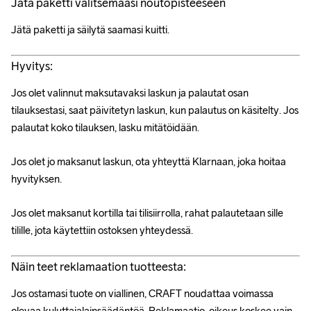
Jätä paketti valitsemaasi noutopisteeseen
Jätä paketti ja säilytä saamasi kuitti.
Hyvitys:
Jos olet valinnut maksutavaksi laskun ja palautat osan 
tilauksestasi, saat päivitetyn laskun, kun palautus on käsitelty. Jos 
palautat koko tilauksen, lasku mitätöidään.
Jos olet jo maksanut laskun, ota yhteyttä Klarnaan, joka hoitaa 
hyvityksen.
Jos olet maksanut kortilla tai tilisiirrolla, rahat palautetaan sille 
tilille, jota käytettiin ostoksen yhteydessä.
Näin teet reklamaation tuotteesta:
Jos ostamasi tuote on viallinen, CRAFT noudattaa voimassa 
olevaa kuluttajalainsäädäntöä. Reklamaatio-oikeus koskee vain 