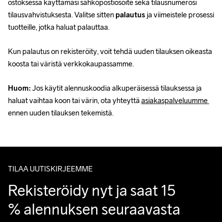
ostoksessa käyttämäsi sähköpostiosoite sekä tilausnumerosi 
tilausvahvistuksesta. Valitse sitten 
palautus
 ja viimeistele prosessi 
tuotteille, jotka haluat palauttaa.
Kun palautus on rekisteröity, voit tehdä uuden tilauksen oikeasta 
koosta tai väristä verkkokaupassamme.
Huom:
 Jos käytit alennuskoodia alkuperäisessä tilauksessa ja 
haluat vaihtaa koon tai värin, ota yhteyttä 
asiakaspalveluumme 
ennen uuden tilauksen tekemistä.
TILAA UUTISKIRJEEMME
Rekisteröidy nyt ja saat 15 
% alennuksen seuraavasta 