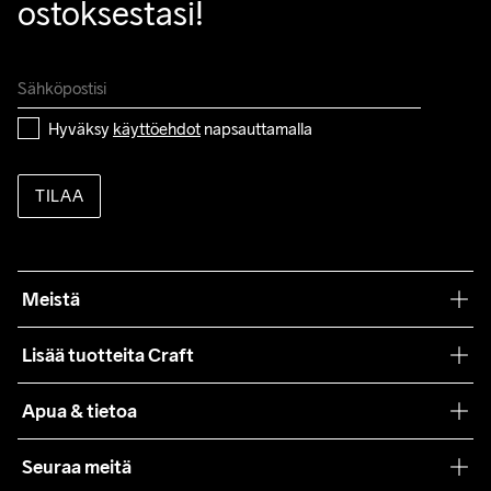
ostoksestasi!
Hyväksy 
käyttöehdot
 napsauttamalla
TILAA
Meistä
Filosofiamme
Lisää tuotteita Craft
Teamwear
Apua & tietoa
Yhteistyöt
Craft Care Guide
Seuraa meitä
Lehdistö