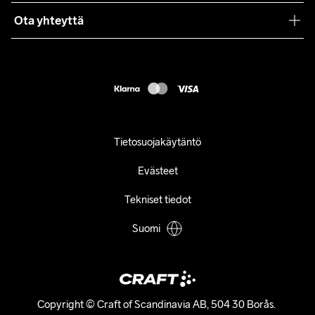
Käyttöehdot
Ota yhteyttä
Asiakaspalvelu
customercare@craftsportswear.com
FAQ
+46 (0) 33 722 32 10
Accessibility statement
Peruuta ostoksesi
Tietosuojakäytäntö
Evästeet
Tekniset tiedot
Suomi
Copyright © Craft of Scandinavia AB, 504 30 Borås. 
