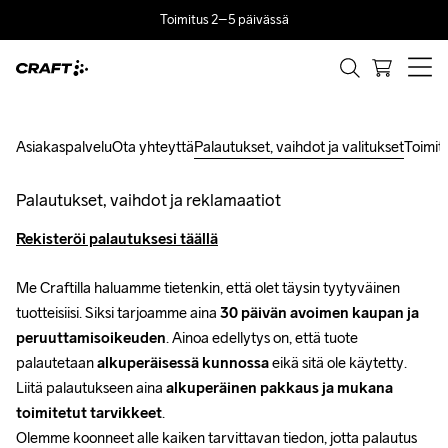
Toimitus 2–5 päivässä
Asiakaspalvelu
Ota yhteyttä
Palautukset, vaihdot ja valitukset
Toimitu
Palautukset, vaihdot ja reklamaatiot
Rekisteröi palautuksesi täällä
Me Craftilla haluamme tietenkin, että olet täysin tyytyväinen 
tuotteisiisi. Siksi tarjoamme aina 
30 päivän avoimen kaupan ja 
peruuttamisoikeuden
. Ainoa edellytys on, että tuote 
palautetaan 
alkuperäisessä kunnossa
 eikä sitä ole käytetty. 
Liitä palautukseen aina 
alkuperäinen pakkaus ja mukana 
toimitetut tarvikkeet
.
Olemme koonneet alle kaiken tarvittavan tiedon, jotta palautus 