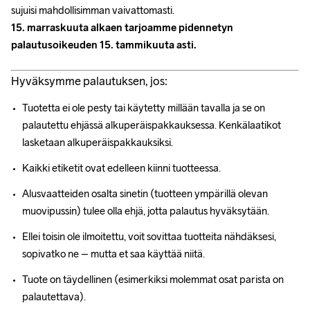
sujuisi mahdollisimman vaivattomasti.
15. marraskuuta alkaen tarjoamme pidennetyn 
palautusoikeuden 15. tammikuuta asti.
Hyväksymme palautuksen, jos:
Tuotetta ei ole pesty tai käytetty millään tavalla ja se on 
palautettu ehjässä alkuperäispakkauksessa. Kenkälaatikot 
lasketaan alkuperäispakkauksiksi.
Kaikki etiketit ovat edelleen kiinni tuotteessa.
Alusvaatteiden osalta sinetin (tuotteen ympärillä olevan 
muovipussin) tulee olla ehjä, jotta palautus hyväksytään.
Ellei toisin ole ilmoitettu, voit sovittaa tuotteita nähdäksesi, 
sopivatko ne – mutta et saa käyttää niitä.
Tuote on täydellinen (esimerkiksi molemmat osat parista on 
palautettava).