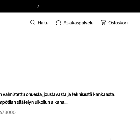
Haku
Asiakaspalvelu
Ostoskori
n valmistettu ohuesta, joustavasta ja teknisestä kankaasta. 
n valmistettu ohuesta, joustavasta ja teknisestä kankaasta. 
pötilan säätelyn ulkoilun aikana.
pötilan säätelyn ulkoilun aikana.
1-678000
1-678000