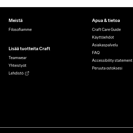
Meistä
Apua & tietoa
Filosofiamme
Craft Care Guide
Käyttöehdot
Asiakaspalvelu
Lisää tuotteita Craft
FAQ
Teamwear
Accessibility statement
Yhteistyöt
Peruuta ostoksesi
Lehdistö