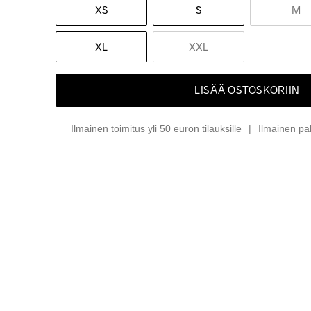
XS
S
M
XL
XXL
LISÄÄ OSTOSKORIIN
Ilmainen toimitus yli 50 euron tilauksille
Ilmainen pa