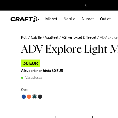
Miehet
Naisille
Nuoret
Outlet
Koti
Naisille
Vaatteet
Välikerrokset & fleecet
ADV Explore
ADV Explore Light M
30 EUR
Alkuperäinen hinta
60 EUR
Varastossa
Opal