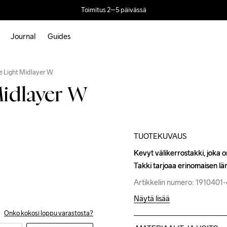
Toimitus 2–5 päivässä
Journal
Guides
Outlet
Recycled
 Light Midlayer W
idlayer W
TUOTEKUVAUS
Kevyt välikerrostakki, joka o
Kevyt välikerrostakki, joka o
Takki tarjoaa erinomaisen läm
Takki tarjoaa erinomaisen läm
Artikkelin numero: 191040
Artikkelin numero: 191040
Näytä lisää
Onko kokosi loppu varastosta?