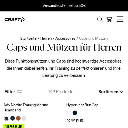
Versandkostenfrei ab 50€
Startseite
Herren
Accessoires
Caps und Mützen
Caps und Mützen für Herren
Diese Funktionsmützen und Caps sind hochwertige Accessoires, 
die Ihnen dabei helfen, Ihr Training zu perfektionieren und Ihre 
Leistung zu verbessern.
Filter
149
Produkte
Sortieren
:
Adv Nordic Training Merino 
Hypervent Run Cap
Outlet
Headband
29.95
EUR
13.96
EUR