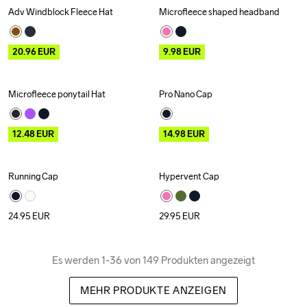
Adv Windblock Fleece Hat
Microfleece shaped headband
Outlet
Outlet
20.96
EUR
9.98
EUR
Microfleece ponytail Hat
Pro Nano Cap
Outlet
Outlet
12.48
EUR
14.98
EUR
Running Cap
Hypervent Cap
24.95
EUR
29.95
EUR
Es werden 1-36 von 149 Produkten angezeigt
MEHR PRODUKTE ANZEIGEN