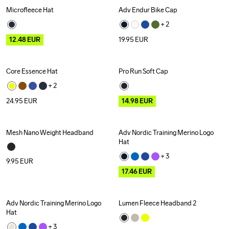
Microfleece Hat
Adv Endur Bike Cap
Outlet
+ 
2
12.48
EUR
19.95
EUR
Core Essence Hat
Pro Run Soft Cap
Outlet
+ 
2
24.95
EUR
14.98
EUR
Mesh Nano Weight Headband
Adv Nordic Training Merino Logo 
Recycled
Outlet
Hat
+ 
3
9.95
EUR
17.46
EUR
Adv Nordic Training Merino Logo 
Lumen Fleece Headband 2
Outlet
Hat
+ 
3