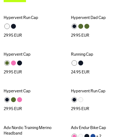
Hypervent Run Cap
Hypervent Dad Cap
29.95
EUR
29.95
EUR
Hypervent Cap
Running Cap
29.95
EUR
24.95
EUR
Hypervent Cap
Hypervent Run Cap
29.95
EUR
29.95
EUR
Adv Nordic Training Merino 
Adv Endur Bike Cap
Outlet
Outlet
Headband
+ 
2