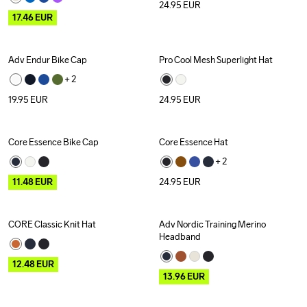
24.95
EUR
17.46
EUR
Adv Endur Bike Cap
Pro Cool Mesh Superlight Hat
+ 
2
19.95
EUR
24.95
EUR
Core Essence Bike Cap
Core Essence Hat
Outlet
+ 
2
11.48
EUR
24.95
EUR
CORE Classic Knit Hat
Adv Nordic Training Merino 
Outlet
Outlet
Headband
12.48
EUR
13.96
EUR