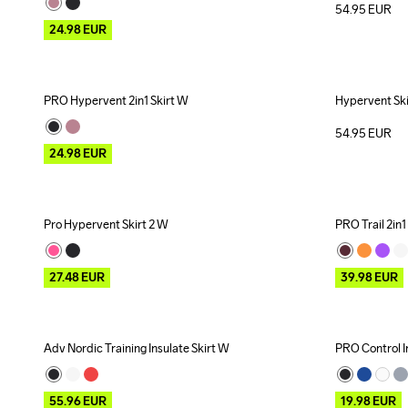
54.95
EUR
24.98
EUR
PRO Hypervent 2in1 Skirt W
Hypervent Sk
Outlet
54.95
EUR
24.98
EUR
Pro Hypervent Skirt 2 W
PRO Trail 2in1
Outlet
Outlet
27.48
EUR
39.98
EUR
Adv Nordic Training Insulate Skirt W
PRO Control I
Outlet
Outlet
55.96
EUR
19.98
EUR