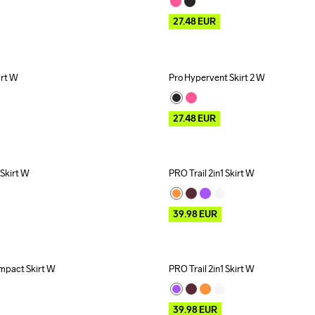
27.48
EUR
irt W
Pro Hypervent Skirt 2 W
Outlet
27.48
EUR
 Skirt W
PRO Trail 2in1 Skirt W
Outlet
39.98
EUR
mpact Skirt W
PRO Trail 2in1 Skirt W
Outlet
39.98
EUR