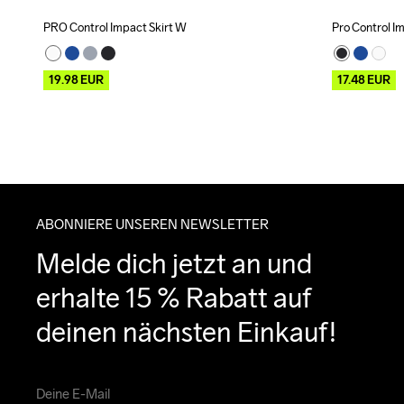
PRO Control Impact Skirt W
Pro Control Im
Outlet
Outlet
19.98
EUR
17.48
EUR
ABONNIERE UNSEREN NEWSLETTER
Melde dich jetzt an und 
erhalte 15 % Rabatt auf 
deinen nächsten Einkauf!