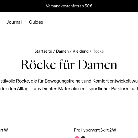
Versandkostenfrei ab 50€
Journal
Guides
Startseite
Damen
Kleidung
Röcke
Röcke für Damen
 stilvolle Röcke, die für Bewegungsfreiheit und Komfort entwickelt wur
der den Alltag – aus leichten Materialien mit sportlicher Passform für 
irt W
Pro Hypervent Skirt 2 W
Outlet