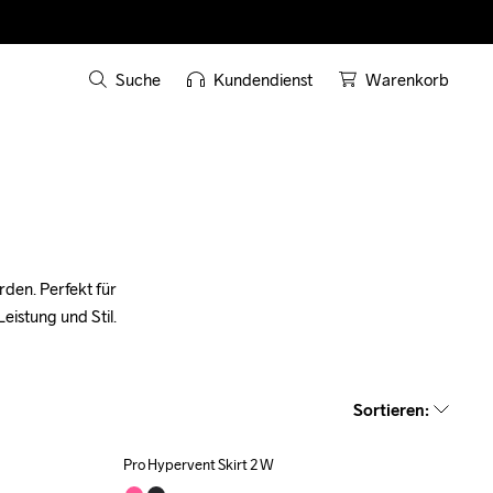
Suche
Kundendienst
Warenkorb
den. Perfekt für 
Leistung und Stil.
Sortieren
:
Pro Hypervent Skirt 2 W
Outlet