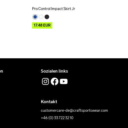
Pro Control Impact Skirt Jr
Outlet
17.48
EUR
en
Sozialen links
Kontakt
customercare-de@craftsportswear.com
+46 (0) 33 722 32 10