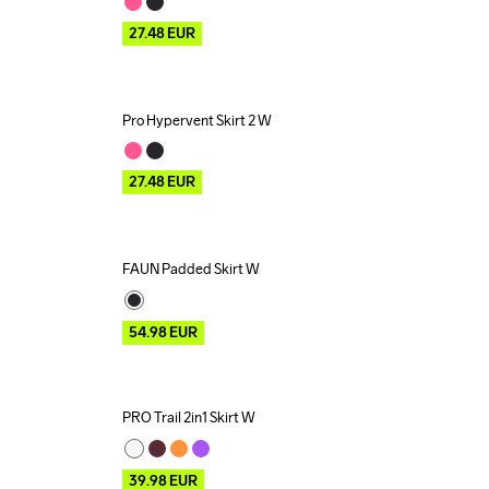
27.48
EUR
Pro Hypervent Skirt 2 W
Outlet
27.48
EUR
FAUN Padded Skirt W
Outlet
54.98
EUR
PRO Trail 2in1 Skirt W
Outlet
39.98
EUR