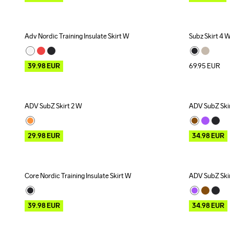
Adv Nordic Training Insulate Skirt W
Subz Skirt 4 
Outlet
39.98
EUR
69.95
EUR
ADV SubZ Skirt 2 W
ADV SubZ Ski
Outlet
Outlet
29.98
EUR
34.98
EUR
Core Nordic Training Insulate Skirt W
ADV SubZ Ski
Outlet
Outlet
39.98
EUR
34.98
EUR