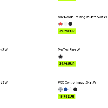
W
Adv Nordic Training Insulate Skirt W
Outlet
39.98
EUR
rt 3 W
Pro Trail Skirt W
Outlet
34.98
EUR
rt 3 W
PRO Control Impact Skirt W
Outlet
19.98
EUR