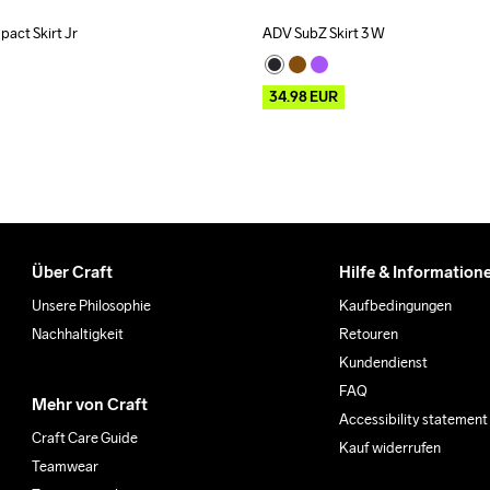
pact Skirt Jr
ADV SubZ Skirt 3 W
Outlet
34.98
EUR
Über Craft
Hilfe & Information
Unsere Philosophie
Kaufbedingungen
Nachhaltigkeit
Retouren
Kundendienst
FAQ
Mehr von Craft
Accessibility statement
Craft Care Guide
Kauf widerrufen
Teamwear