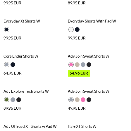
99.95
EUR
89.95
EUR
Everyday Xt Shorts W
Everyday Shorts With Pad W
New
New
99.95
EUR
99.95
EUR
Core Endur Shorts W
Adv Join Sweat Shorts W
New
Outlet
64.95
EUR
34.96
EUR
Adv Explore Tech Shorts W
Adv Join Sweat Shorts W
89.95
EUR
49.95
EUR
Adv Offroad XT Shorts w Pad W
Hale XT Shorts W
Outlet
Outlet