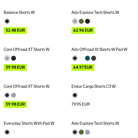
Balance Shorts W
Adv Explore Tech Shorts W
Outlet
Outlet
32.48
EUR
62.96
EUR
Core Offroad XT Shorts W
Adv Offroad Xt Shorts W Pad W
Outlet
Outlet
39.98
EUR
64.97
EUR
Core Offroad XT Shorts W
Endur Cargo Shorts C3 W
Outlet
New
39.98
EUR
79.95
EUR
Everyday Shorts With Pad W
Adv Explore Tech Shorts W
New