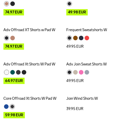
74.97
EUR
49.98
EUR
Adv Offroad XT Shorts w Pad W
Frequent Sweatshorts W
Outlet
74.97
EUR
49.95
EUR
Adv Offroad Xt Shorts W Pad W
Adv Join Sweat Shorts W
Outlet
64.97
EUR
49.95
EUR
Core Offroad Xt Shorts W Pad W
Join Wind Shorts W
Outlet
39.95
EUR
59.98
EUR