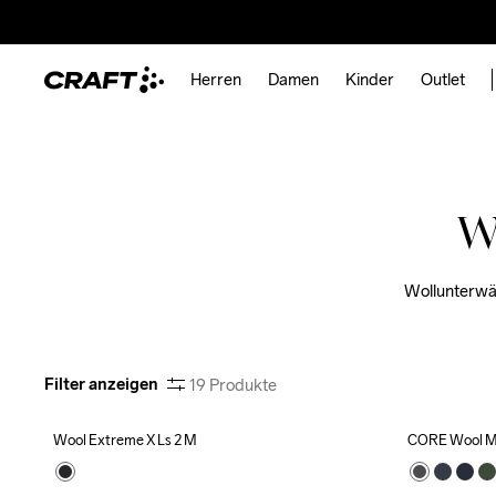
Herren
Damen
Kinder
Outlet
W
Wollunterwäs
Filter anzeigen
19
Produkte
Wool Extreme X Ls 2 M
CORE Wool Me