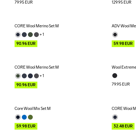
79.95
EUR
129.95
EUR
CORE Wool Merino Set M
ADV Wool Me
Outlet
Outlet
+ 
1
90.96
EUR
59.98
EUR
CORE Wool Merino Set M
Wool Extreme
Outlet
+ 
1
79.95
EUR
90.96
EUR
Core Wool Mix Set M
CORE Wool M
Outlet
Outlet
59.98
EUR
32.48
EUR