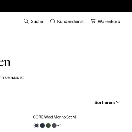
Suche
Kundendienst
Warenkorb
en
sie nass ist.
Sortieren
:
CORE Wool Merino Set M
+ 
1