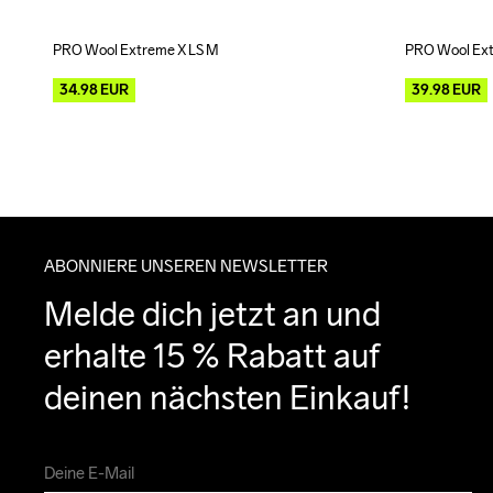
PRO Wool Extreme X LS M
PRO Wool Ext
Outlet
Outlet
34.98
EUR
39.98
EUR
ABONNIERE UNSEREN NEWSLETTER
Melde dich jetzt an und 
erhalte 15 % Rabatt auf 
deinen nächsten Einkauf!