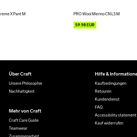
reme X Pant M
PRO Wool Merino CN LS M
Outlet
59.98
EUR
Über Craft
Hilfe & Information
Unsere Philosophie
Kaufbedingungen
Nachhaltigkeit
Retouren
Kundendienst
FAQ
Mehr von Craft
Accessibility statement
Craft Care Guide
Kauf widerrufen
Teamwear
Zusammenarbeit