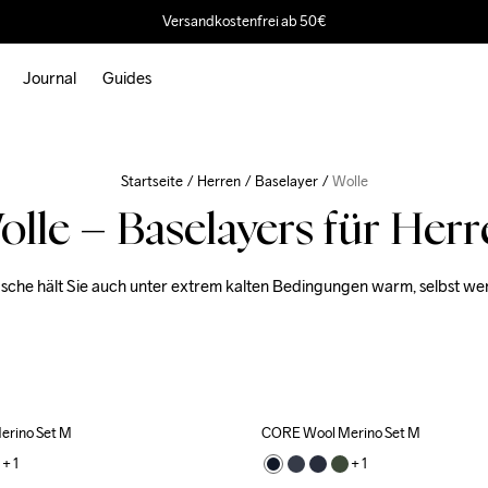
Versandkostenfrei ab 50€
Journal
Guides
Startseite
Herren
Baselayer
Wolle
olle – Baselayers für Herr
che hält Sie auch unter extrem kalten Bedingungen warm, selbst wenn 
rino Set M
CORE Wool Merino Set M
+ 
1
+ 
1