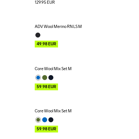
129.95
EUR
ADV Wool Merino RN LS M
Outlet
49.98
EUR
Core Wool Mix Set M
Outlet
59.98
EUR
Core Wool Mix Set M
Outlet
59.98
EUR