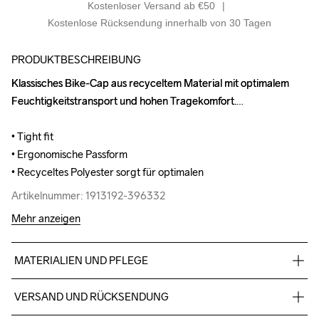
Kostenloser Versand ab €50
Kostenlose Rücksendung innerhalb von 30 Tagen
PRODUKTBESCHREIBUNG
Klassisches Bike-Cap aus recyceltem Material mit optimalem 
Klassisches Bike-Cap aus recyceltem Material mit optimalem 
Feuchtigkeitstransport und hohen Tragekomfort.

Feuchtigkeitstransport und hohen Tragekomfort.

• Tight fit

• Tight fit

• Ergonomische Passform

• Ergonomische Passform

• Recyceltes Polyester sorgt für optimalen
• Recyceltes Polyester sorgt für optimalen
Artikelnummer: 1913192-396332
Artikelnummer: 1913192-396332
Mehr anzeigen
MATERIALIEN UND PFLEGE
100% Polyester (recycelt)
VERSAND UND RÜCKSENDUNG