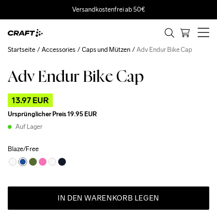
Versandkostenfrei ab 50€
Startseite
Accessories
Caps und Mützen
Adv Endur Bike Cap
Adv Endur Bike Cap
Outlet
13.97 EUR
Ursprünglicher Preis
19.95 EUR
Auf Lager
Blaze/Free
IN DEN WARENKORB LEGEN