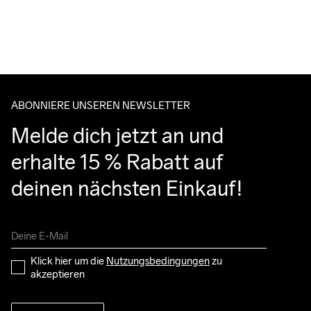
Kostenloser Versand ab €50.
Für Bestellungen unter diesem Betrag berechnen wir €5.
Maschinenwäsche 
Wir arbeiten mit DHL zusammen, die tagsüber liefern.
bei 40 Grad.
Bitte gib eine Adresse an, unter der du das Paket tagsüber 
entgegennehmen kannst.
ABONNIERE UNSEREN NEWSLETTER
Melde dich jetzt an und 
erhalte 15 % Rabatt auf 
deinen nächsten Einkauf!
Klick hier um die 
Nutzungsbedingungen
 zu 
akzeptieren