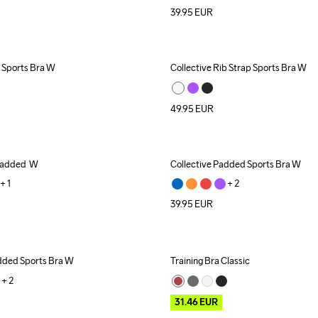
39.95
EUR
b Sports Bra W
Collective Rib Strap Sports Bra W
49.95
EUR
Padded  W
Collective Padded Sports Bra W
+ 
1
+ 
2
39.95
EUR
dded Sports Bra W
Training Bra Classic
Outlet
+ 
2
31.46
EUR