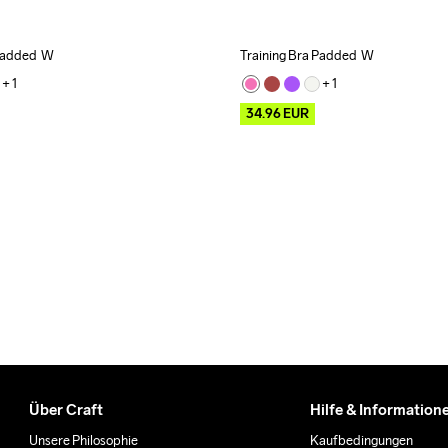
Padded  W
Training Bra Padded  W
Outlet
+ 
1
+ 
1
34.96
EUR
Über Craft
Hilfe & Information
Unsere Philosophie
Kaufbedingungen