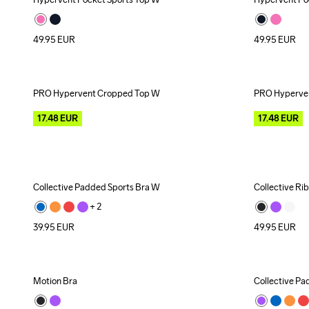
New
New
49.95
EUR
49.95
EUR
PRO Hypervent Cropped Top W
PRO Hyperve
Outlet
Outlet
17.48
EUR
17.48
EUR
Collective Padded Sports Bra W
Collective Ri
+ 
2
39.95
EUR
49.95
EUR
Motion Bra
Collective Pa