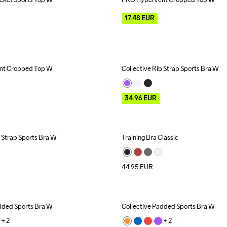
Outlet
17.48
EUR
nt Cropped Top W
Collective Rib Strap Sports Bra W
Outlet
34.96
EUR
b Strap Sports Bra W
Training Bra Classic
44.95
EUR
dded Sports Bra W
Collective Padded Sports Bra W
+ 
2
+ 
2