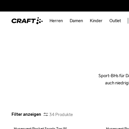
Herren
Damen
Kinder
Outlet
Sport-BHs für Da
auch niedrigi
Filter anzeigen
34
Produkte
Hypervent Pocket Sports Top W
Hypervent Po