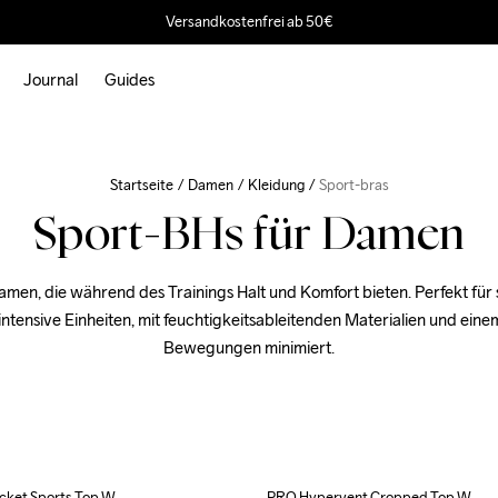
Versandkostenfrei ab 50€
Journal
Guides
Startseite
Damen
Kleidung
Sport-bras
Sport-BHs für Damen
men, die während des Trainings Halt und Komfort bieten. Perfekt für s
ntensive Einheiten, mit feuchtigkeitsableitenden Materialien und einem
Bewegungen minimiert.
cket Sports Top W
PRO Hypervent Cropped Top W