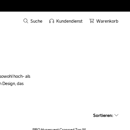
Suche
Kundendienst
Warenkorb
owohl hoch- als 
 Design, das 
Sortieren
:
PRO Hypervent Cropped Top W