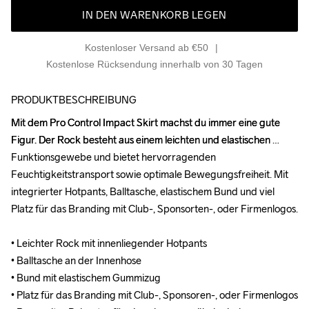
IN DEN WARENKORB LEGEN
Kostenloser Versand ab €50
Kostenlose Rücksendung innerhalb von 30 Tagen
PRODUKTBESCHREIBUNG
Mit dem Pro Control Impact Skirt machst du immer eine gute 
Mit dem Pro Control Impact Skirt machst du immer eine gute 
Figur. Der Rock besteht aus einem leichten und elastischen 
Figur. Der Rock besteht aus einem leichten und elastischen 
Funktionsgewebe und bietet hervorragenden 
Funktionsgewebe und bietet hervorragenden 
Feuchtigkeitstransport sowie optimale Bewegungsfreiheit. Mit 
Feuchtigkeitstransport sowie optimale Bewegungsfreiheit. Mit 
integrierter Hotpants, Balltasche, elastischem Bund und viel 
integrierter Hotpants, Balltasche, elastischem Bund und viel 
Platz für das Branding mit Club-, Sponsorten-, oder Firmenlogos.

Platz für das Branding mit Club-, Sponsorten-, oder Firmenlogos.

• Leichter Rock mit innenliegender Hotpants

• Leichter Rock mit innenliegender Hotpants

• Balltasche an der Innenhose

• Balltasche an der Innenhose

• Bund mit elastischem Gummizug

• Bund mit elastischem Gummizug

• Platz für das Branding mit Club-, Sponsoren-, oder Firmenlogos

• Platz für das Branding mit Club-, Sponsoren-, oder Firmenlogos
