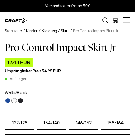
Versandkostenfrei ab 50€
Startseite
Kinder
Kleidung
Skirt
Pro Control Impact Skirt Jr
Pro Control Impact Skirt Jr
Outlet
17.48 EUR
Ursprünglicher Preis
34.95 EUR
Auf Lager
White/Black
122
/128
134
/140
146
/152
158
/164