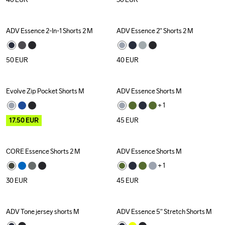
ADV Essence 2-In-1 Shorts 2 M
ADV Essence 2" Shorts 2 M
50
EUR
40
EUR
Evolve Zip Pocket Shorts M
ADV Essence Shorts M
Outlet
+ 
1
17.50
EUR
45
EUR
CORE Essence Shorts 2 M
ADV Essence Shorts M
+ 
1
30
EUR
45
EUR
ADV Tone jersey shorts M
ADV Essence 5" Stretch Shorts M
Outlet
Outlet