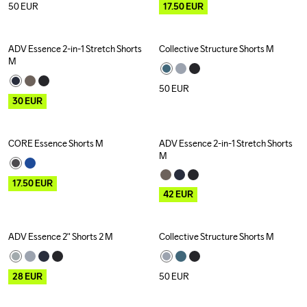
50
EUR
17.50
EUR
ADV Essence 2-in-1 Stretch Shorts 
Collective Structure Shorts M
Outlet
M
50
EUR
30
EUR
CORE Essence Shorts M
ADV Essence 2-in-1 Stretch Shorts 
Outlet
Outlet
M
17.50
EUR
42
EUR
ADV Essence 2" Shorts 2 M
Collective Structure Shorts M
Outlet
28
EUR
50
EUR