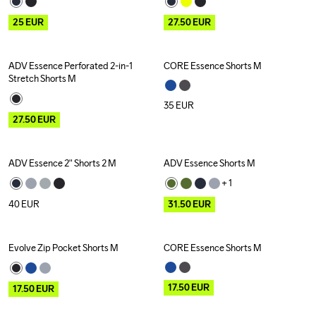
25
EUR
27.50
EUR
ADV Essence Perforated 2-in-1 
CORE Essence Shorts M
Outlet
Stretch Shorts M
35
EUR
27.50
EUR
ADV Essence 2" Shorts 2 M
ADV Essence Shorts M
Outlet
+ 
1
40
EUR
31.50
EUR
Evolve Zip Pocket Shorts M
CORE Essence Shorts M
Outlet
Outlet
17.50
EUR
17.50
EUR