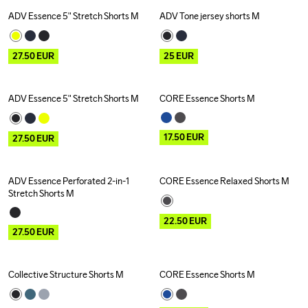
ADV Essence 5" Stretch Shorts M
ADV Tone jersey shorts M
Outlet
Outlet
27.50
EUR
25
EUR
ADV Essence 5" Stretch Shorts M
CORE Essence Shorts M
Outlet
Outlet
17.50
EUR
27.50
EUR
ADV Essence Perforated 2-in-1 
CORE Essence Relaxed Shorts M
Outlet
Outlet
Stretch Shorts M
22.50
EUR
27.50
EUR
Collective Structure Shorts M
CORE Essence Shorts M
Outlet