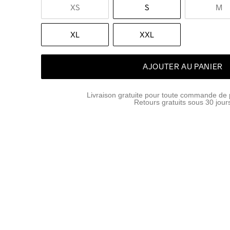
XS
S
M
XL
XXL
AJOUTER AU PANIER
Livraison gratuite pour toute commande de 
Retours gratuits sous 30 jour