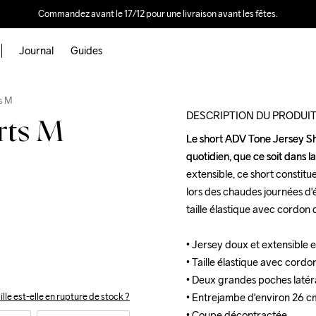
Commandez avant le 17/12 pour une livraison avant les fêtes.
Journal
Guides
Outlet
s M
DESCRIPTION DU PRODUI
rts M
Le short ADV Tone Jersey Sh
Le short ADV Tone Jersey Sh
quotidien, que ce soit dans la
quotidien, que ce soit dans la
extensible, ce short constitue
extensible, ce short constitue
lors des chaudes journées d'
lors des chaudes journées d'
taille élastique avec cordon 
taille élastique avec cordon 
• Jersey doux et extensible e
• Jersey doux et extensible e
• Taille élastique avec cordo
• Taille élastique avec cordo
• Deux grandes poches latéra
• Deux grandes poches latéra
• Entrejambe d'environ 26 cm 
• Entrejambe d'environ 26 cm 
ille est-elle en rupture de stock ?
• Coupe décontractée
• Coupe décontractée