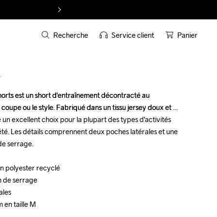
Recherche
Service client
Panier
T
orts est un short d'entraînement décontracté au 
orts est un short d'entraînement décontracté au 
 coupe ou le style. Fabriqué dans un tissu jersey doux et 
 coupe ou le style. Fabriqué dans un tissu jersey doux et 
 un excellent choix pour la plupart des types d'activités 
 un excellent choix pour la plupart des types d'activités 
été. Les détails comprennent deux poches latérales et une 
été. Les détails comprennent deux poches latérales et une 
de serrage.

de serrage.

n polyester recyclé

n polyester recyclé

n de serrage

n de serrage

les

les

en taille M

en taille M
