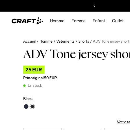
Homme
Femme
Enfant
Outlet
Accueil
Homme
Vêtements
Shorts
ADV Tone jersey short
ADV Tone jersey sho
25 EUR
Prix original
50 EUR
En stock
Black
Votre ta