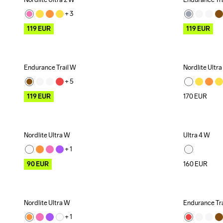
Outlet
Outlet
+ 
3
119
EUR
119
EUR
Endurance Trail W
Nordlite Ultra
Outlet
+ 
5
119
EUR
170
EUR
Nordlite Ultra W
Ultra 4 W
Outlet
+ 
1
90
EUR
160
EUR
Nordlite Ultra W
Endurance Tr
Outlet
Outlet
+ 
1