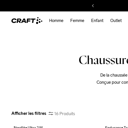
Homme
Femme
Enfant
Outlet
Chaussur
De la chaussée 
Conçue pour conqu
Afficher les filtres
16
Produits
Nordlite Ultra 2 W
Endurance Tr