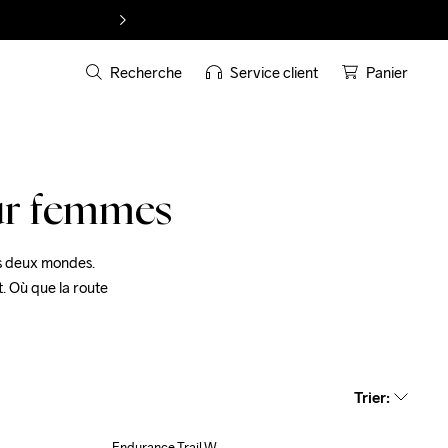
Recherche
Service client
Panier
ur femmes
es deux mondes. 
 Où que la route 
Trier
:
Endurance Trail W