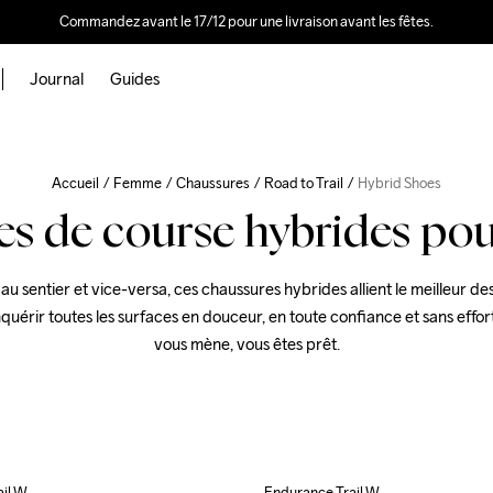
Commandez avant le 17/12 pour une livraison avant les fêtes.
Journal
Guides
Accueil
Femme
Chaussures
Road to Trail
Hybrid Shoes
es de course hybrides po
au sentier et vice-versa, ces chaussures hybrides allient le meilleur d
érir toutes les surfaces en douceur, en toute confiance et sans effort.
ail W
Endurance Trail W