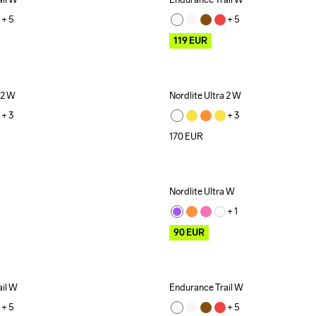
Outlet
+ 
5
+ 
5
119
EUR
 2 W
Nordlite Ultra 2 W
+ 
3
+ 
3
170
EUR
Nordlite Ultra W
Outlet
+ 
1
90
EUR
ail W
Endurance Trail W
Outlet
+ 
5
+ 
5