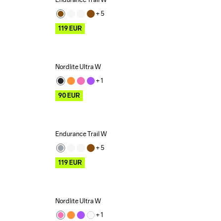
Outlet
+ 
5
119
EUR
Nordlite Ultra W
Outlet
+ 
1
90
EUR
Endurance Trail W
Outlet
+ 
5
119
EUR
Nordlite Ultra W
Outlet
+ 
1