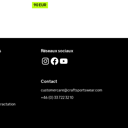
90
EUR
s
Réseaux sociaux
Contact
customercare@craftsportswear.com
+46 (0) 33 722 32 10
tractation