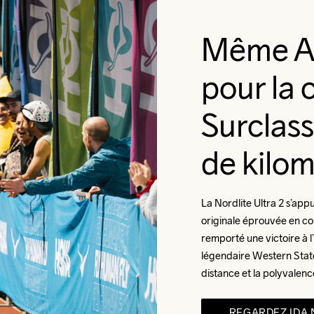
Même A
pour la 
Surclass
de kilom
La Nordlite Ultra 2 s’appu
originale éprouvée en cou
remporté une victoire à l
légendaire Western State
distance et la polyvalence
REGARDEZ IDA 