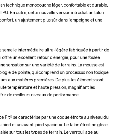
sh technique monocouche léger, confortable et durable, 
sh technique monocouche léger, confortable et durable, 
U. En outre, cette nouvelle version introduit un talon 
U. En outre, cette nouvelle version introduit un talon 
confort, un ajustement plus sûr dans l’empeigne et une 
confort, un ajustement plus sûr dans l’empeigne et une 
emelle intermédiaire ultra-légère fabriquée à partir de 
emelle intermédiaire ultra-légère fabriquée à partir de 
offre un excellent retour d’énergie, pour une foulée 
offre un excellent retour d’énergie, pour une foulée 
e sensation sur une variété de terrains. La mousse est 
e sensation sur une variété de terrains. La mousse est 
nologie de pointe, qui comprend un processus non toxique 
nologie de pointe, qui comprend un processus non toxique 
ues aux matières premières. De plus, les éléments sont 
ues aux matières premières. De plus, les éléments sont 
ute température et haute pression, magnifiant les 
ute température et haute pression, magnifiant les 
frir de meilleurs niveaux de performance. 

frir de meilleurs niveaux de performance. 

 Fit® se caractérise par une coque étroite au niveau du 
 Fit® se caractérise par une coque étroite au niveau du 
 pied et un avant-pied spacieux. Le talon étroit ne glisse 
 pied et un avant-pied spacieux. Le talon étroit ne glisse 
galée sur tous les types de terrain. Le verrouillage au 
galée sur tous les types de terrain. Le verrouillage au 