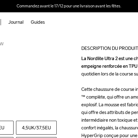
Commandez avant le 17/12 pour une livraison avant les fêtes.
Journal
Guides
2 W
DESCRIPTION DU PRODUI
La Nordlite Ultra 2 est une 
La Nordlite Ultra 2 est une 
empeigne renforcée en TPU qu
empeigne renforcée en TPU qu
quotidien lors de la course su
quotidien lors de la course su
Cette chaussure de course i
Cette chaussure de course i
™ complète, qui offre un amor
™ complète, qui offre un amor
explosif. La mousse est fabriq
explosif. La mousse est fabriq
qui offre des attributs de p
qui offre des attributs de p
intermédiaire non toxique et 
intermédiaire non toxique et 
EU
4,5UK
/37,5EU
confort inégalés, la chaussu
confort inégalés, la chaussu
HyperGrip conçue pour une util
HyperGrip conçue pour une util