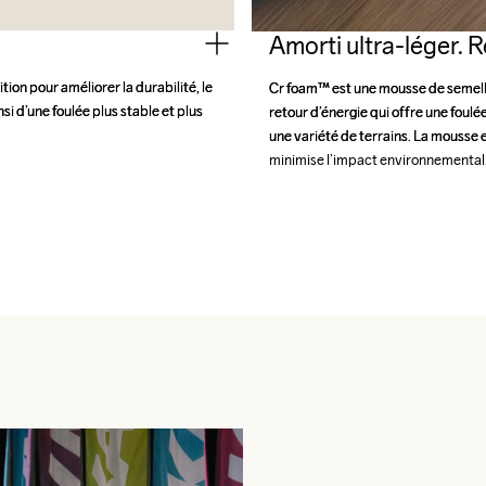
Amorti ultra-léger.
ion pour améliorer la durabilité, le 
ion pour améliorer la durabilité, le 
Cr foam™ est une mousse de semelle
Cr foam™ est une mousse de semelle
si d’une foulée plus stable et plus 
si d’une foulée plus stable et plus 
retour d’énergie qui offre une foulé
retour d’énergie qui offre une foulé
une variété de terrains. La mousse e
une variété de terrains. La mousse e
minimise l’impact environnemental
minimise l’impact environnemental