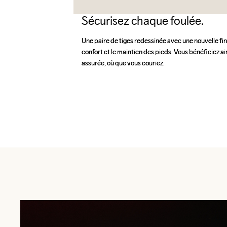
Sécurisez chaque foulée.
Une paire de tiges redessinée avec une nouvelle finit
Une paire de tiges redessinée avec une nouvelle finit
confort et le maintien des pieds. Vous bénéficiez ain
confort et le maintien des pieds. Vous bénéficiez ain
assurée, où que vous couriez.
assurée, où que vous couriez.