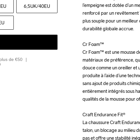
l’empeigne est dotée d’un me
l’empeigne est dotée d’un me
5EU
6,5UK
/40EU
renforcé par un revêtement TP
renforcé par un revêtement TP
plus souple pour un meilleur 
plus souple pour un meilleur 
EU
durabilité globale accrue.

durabilité globale accrue.

Cr Foam™

Cr Foam™

Cr Foam™ est une mousse de s
Cr Foam™ est une mousse de s
plus de €50
matériaux de préférence, qui 
matériaux de préférence, qui 
s
douce comme un oreiller et un
douce comme un oreiller et un
produite à l’aide d’une tech
produite à l’aide d’une tech
sans ajout de produits chimiq
sans ajout de produits chimiq
entièrement intégrés sous ha
entièrement intégrés sous ha
qualités de la mousse pour of
qualités de la mousse pour of
Craft Endurance Fit®

Craft Endurance Fit®

La chaussure Craft Endurance
La chaussure Craft Endurance
talon, un blocage au milieu du
talon, un blocage au milieu du
pas et offre une stabilité iné
pas et offre une stabilité iné