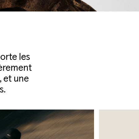
orte les
ièrement
, et une
s.