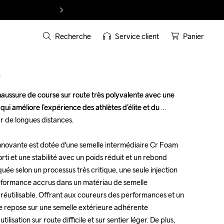
Recherche
Service client
Panier
T
chaussure de course sur route très polyvalente avec une 
chaussure de course sur route très polyvalente avec une 
i améliore l’expérience des athlètes d’élite et du 
i améliore l’expérience des athlètes d’élite et du 
r de longues distances. 

r de longues distances. 

nnovante est dotée d'une semelle intermédiaire Cr Foam 
nnovante est dotée d'une semelle intermédiaire Cr Foam 
ti et une stabilité avec un poids réduit et un rebond 
ti et une stabilité avec un poids réduit et un rebond 
uée selon un processus très critique, une seule injection 
uée selon un processus très critique, une seule injection 
erformance accrus dans un matériau de semelle 
erformance accrus dans un matériau de semelle 
réutilisable. Offrant aux coureurs des performances et un 
réutilisable. Offrant aux coureurs des performances et un 
re repose sur une semelle extérieure adhérente 
re repose sur une semelle extérieure adhérente 
isation sur route difficile et sur sentier léger. De plus, 
isation sur route difficile et sur sentier léger. De plus, 