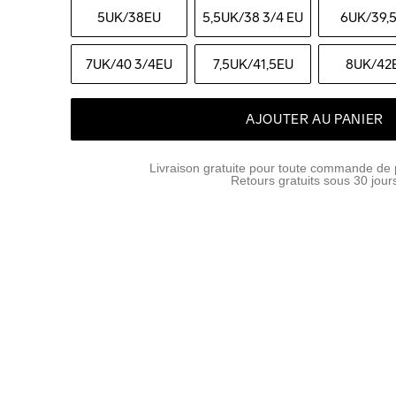
5UK
/38EU
5,5UK
/38 3/4 EU
6UK
/39,
7UK
/40 3/4EU
7,5UK
/41,5EU
8UK
/42
AJOUTER AU PANIER
Livraison gratuite pour toute commande de 
Retours gratuits sous 30 jour