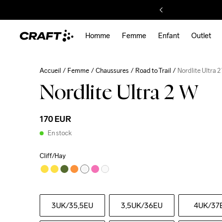
Homme
Femme
Enfant
Outlet
Accueil
Femme
Chaussures
Road to Trail
Nordlite Ultra 
Nordlite Ultra 2 W
170 EUR
En stock
Cliff/Hay
3UK
/35,5EU
3,5UK
/36EU
4UK
/37