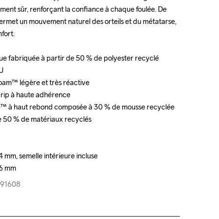
ement sûr, renforçant la confiance à chaque foulée. De 
ement sûr, renforçant la confiance à chaque foulée. De 
permet un mouvement naturel des orteils et du métatarse, 
permet un mouvement naturel des orteils et du métatarse, 
ort.

ort.

e fabriquée à partir de 50 % de polyester recyclé

e fabriquée à partir de 50 % de polyester recyclé

U

U

oam™ légère et très réactive

oam™ légère et très réactive

rip à haute adhérence 

rip à haute adhérence 

ite™ à haut rebond composée à 30 % de mousse recyclée

ite™ à haut rebond composée à 30 % de mousse recyclée

de 50 % de matériaux recyclés

de 50 % de matériaux recyclés

 mm, semelle intérieure incluse

 mm, semelle intérieure incluse

e 6 mm
e 6 mm
-791608
-791608