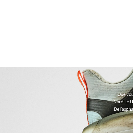
Que vous
Nordlite U
De l’aspha