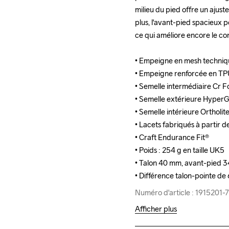
milieu du pied offre un ajust
milieu du pied offre un ajust
plus, l'avant-pied spacieux 
plus, l'avant-pied spacieux 
ce qui améliore encore le conf
ce qui améliore encore le conf
• Empeigne en mesh techniqu
• Empeigne en mesh techniqu
• Empeigne renforcée en TP
• Empeigne renforcée en TP
• Semelle intermédiaire Cr F
• Semelle intermédiaire Cr F
• Semelle extérieure HyperG
• Semelle extérieure HyperG
• Semelle intérieure Orthol
• Semelle intérieure Orthol
• Lacets fabriqués à partir 
• Lacets fabriqués à partir 
• Craft Endurance Fit® 

• Craft Endurance Fit® 

• Poids : 254 g en taille UK5

• Poids : 254 g en taille UK5

• Talon 40 mm, avant-pied 34
• Talon 40 mm, avant-pied 34
• Différence talon-pointe d
• Différence talon-pointe d
Numéro d'article : 1915201
Numéro d'article : 1915201
Afficher plus