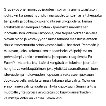
Gravel-pyörien monipuolisuuden inspiroima ammattilaistason 
Gravel-pyörien monipuolisuuden inspiroima ammattilaistason 
juoksukenkä samat hybridiominaisuudet tuntuen asfalttikengältä 
juoksukenkä samat hybridiominaisuudet tuntuen asfalttikengältä 
tien päällä ja polkujuoksukengältä sen ulkopuolella. Tämän 
tien päällä ja polkujuoksukengältä sen ulkopuolella. Tämän 
edistyksellisen kengän erottaa kilpailevista malleista sen 
edistyksellisen kengän erottaa kilpailevista malleista sen 
innovatiivinen Vittoria-ulkopohja, joka tarjoaa vertaansa vailla 
innovatiivinen Vittoria-ulkopohja, joka tarjoaa vertaansa vailla 
olevan pidon ja kestävyyden missä tahansa maastossa antaen 
olevan pidon ja kestävyyden missä tahansa maastossa antaen 
sinulle itsevarmuutta ottaa vastaan ​​kaikki haasteet. Pehmeän ja 
sinulle itsevarmuutta ottaa vastaan ​​kaikki haasteet. Pehmeän ja 
mukavan juoksukokemuksen takaamiseksi välipohjassa on 
mukavan juoksukokemuksen takaamiseksi välipohjassa on 
pehmeämpi versio kimmoisasta ja nopeasti reagoivasta Px 
pehmeämpi versio kimmoisasta ja nopeasti reagoivasta Px 
Foam™ -materiaalista. Lisäksi kengässä on tekninen ja erittäin 
Foam™ -materiaalista. Lisäksi kengässä on tekninen ja erittäin 
hengittävä verkkopäällinen, joka yhdistää saumattomasti tuen, 
hengittävä verkkopäällinen, joka yhdistää saumattomasti tuen, 
istuvuuden ja mukavuuden nopeaan ja vakaaseen juoksuun. 
istuvuuden ja mukavuuden nopeaan ja vakaaseen juoksuun. 
Juoksitpa tiellä, polulla tai missä tahansa siltä väliltä, ​​Xplor on 
Juoksitpa tiellä, polulla tai missä tahansa siltä väliltä, ​​Xplor on 
erinomainen valinta vaativaan hybridijuoksuun. Suunniteltu ja 
erinomainen valinta vaativaan hybridijuoksuun. Suunniteltu ja 
muotoiltu yhteistyössä arvostetun polkupyöränrenkaiden 
muotoiltu yhteistyössä arvostetun polkupyöränrenkaiden 
valmistaja Vittorian kanssa. Leveä lesti.

valmistaja Vittorian kanssa. Leveä lesti.
