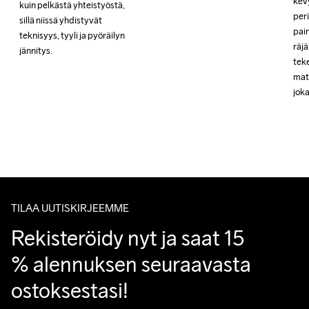
kev
kev
kuin pelkästä yhteistyöstä, 
kuin pelkästä yhteistyöstä, 
per
per
sillä niissä yhdistyvät 
sillä niissä yhdistyvät 
pain
pain
teknisyys, tyyli ja pyöräilyn 
teknisyys, tyyli ja pyöräilyn 
räj
räj
jännitys.
jännitys.
tek
tek
mate
mate
jok
jok
TILAA UUTISKIRJEEMME
Rekisteröidy nyt ja saat 15 
% alennuksen seuraavasta 
ostoksestasi!