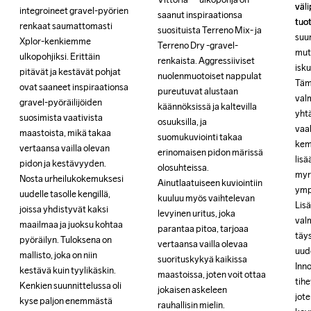
väli
väli
integroineet gravel-pyörien 
integroineet gravel-pyörien 
saanut inspiraationsa 
saanut inspiraationsa 
tuot
tuot
renkaat saumattomasti 
renkaat saumattomasti 
suosituista Terreno Mix- ja 
suosituista Terreno Mix- ja 
suu
suu
Xplor-kenkiemme 
Xplor-kenkiemme 
Terreno Dry -gravel-
Terreno Dry -gravel-
mut
mut
ulkopohjiksi. Erittäin 
ulkopohjiksi. Erittäin 
renkaista. Aggressiiviset 
renkaista. Aggressiiviset 
isku
isku
pitävät ja kestävät pohjat 
pitävät ja kestävät pohjat 
nuolenmuotoiset nappulat 
nuolenmuotoiset nappulat 
Täm
Täm
ovat saaneet inspiraationsa 
ovat saaneet inspiraationsa 
pureutuvat alustaan 
pureutuvat alustaan 
val
val
gravel-pyöräilijöiden 
gravel-pyöräilijöiden 
käännöksissä ja kaltevilla 
käännöksissä ja kaltevilla 
yhtä
yhtä
suosimista vaativista 
suosimista vaativista 
osuuksilla, ja 
osuuksilla, ja 
vaa
vaa
maastoista, mikä takaa 
maastoista, mikä takaa 
suomukuviointi takaa 
suomukuviointi takaa 
kemi
kemi
vertaansa vailla olevan 
vertaansa vailla olevan 
erinomaisen pidon märissä 
erinomaisen pidon märissä 
lisä
lisä
pidon ja kestävyyden. 
pidon ja kestävyyden. 
olosuhteissa. 
olosuhteissa. 
myrk
myrk
Nosta urheilukokemuksesi 
Nosta urheilukokemuksesi 
Ainutlaatuiseen kuviointiin 
Ainutlaatuiseen kuviointiin 
ymp
ymp
uudelle tasolle kengillä, 
uudelle tasolle kengillä, 
kuuluu myös vaihtelevan 
kuuluu myös vaihtelevan 
Lisä
Lisä
joissa yhdistyvät kaksi 
joissa yhdistyvät kaksi 
levyinen uritus, joka 
levyinen uritus, joka 
valm
valm
maailmaa ja juoksu kohtaa 
maailmaa ja juoksu kohtaa 
parantaa pitoa, tarjoaa 
parantaa pitoa, tarjoaa 
täys
täys
pyöräilyn. Tuloksena on 
pyöräilyn. Tuloksena on 
vertaansa vailla olevaa 
vertaansa vailla olevaa 
uud
uud
mallisto, joka on niin 
mallisto, joka on niin 
suorituskykyä kaikissa 
suorituskykyä kaikissa 
Inn
Inn
kestävä kuin tyylikäskin. 
kestävä kuin tyylikäskin. 
maastoissa, joten voit ottaa 
maastoissa, joten voit ottaa 
tihe
tihe
Kenkien suunnittelussa oli 
Kenkien suunnittelussa oli 
jokaisen askeleen 
jokaisen askeleen 
jote
jote
kyse paljon enemmästä 
kyse paljon enemmästä 
rauhallisin mielin.
rauhallisin mielin.