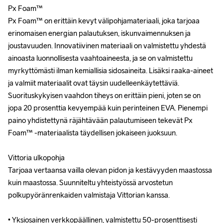
Px Foam™

Px Foam™

Px Foam™ on erittäin kevyt välipohjamateriaali, joka tarjoaa 
Px Foam™ on erittäin kevyt välipohjamateriaali, joka tarjoaa 
erinomaisen energian palautuksen, iskunvaimennuksen ja 
erinomaisen energian palautuksen, iskunvaimennuksen ja 
joustavuuden. Innovatiivinen materiaali on valmistettu yhdestä 
joustavuuden. Innovatiivinen materiaali on valmistettu yhdestä 
ainoasta luonnollisesta vaahtoaineesta, ja se on valmistettu 
ainoasta luonnollisesta vaahtoaineesta, ja se on valmistettu 
myrkyttömästi ilman kemiallisia sidosaineita. Lisäksi raaka-aineet 
myrkyttömästi ilman kemiallisia sidosaineita. Lisäksi raaka-aineet 
ja valmiit materiaalit ovat täysin uudelleenkäytettäviä. 
ja valmiit materiaalit ovat täysin uudelleenkäytettäviä. 
Suorituskykyisen vaahdon tiheys on erittäin pieni, joten se on 
Suorituskykyisen vaahdon tiheys on erittäin pieni, joten se on 
jopa 20 prosenttia kevyempää kuin perinteinen EVA. Pienempi 
jopa 20 prosenttia kevyempää kuin perinteinen EVA. Pienempi 
paino yhdistettynä räjähtävään palautumiseen tekevät Px 
paino yhdistettynä räjähtävään palautumiseen tekevät Px 
Foam™ -materiaalista täydellisen jokaiseen juoksuun.

Foam™ -materiaalista täydellisen jokaiseen juoksuun.

Vittoria ulkopohja

Vittoria ulkopohja

Tarjoaa vertaansa vailla olevan pidon ja kestävyyden maastossa 
Tarjoaa vertaansa vailla olevan pidon ja kestävyyden maastossa 
kuin maastossa. Suunniteltu yhteistyössä arvostetun 
kuin maastossa. Suunniteltu yhteistyössä arvostetun 
polkupyöränrenkaiden valmistaja Vittorian kanssa.

polkupyöränrenkaiden valmistaja Vittorian kanssa.

• Yksiosainen verkkopäällinen, valmistettu 50-prosenttisesti 
• Yksiosainen verkkopäällinen, valmistettu 50-prosenttisesti 