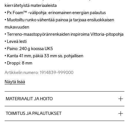
kierrätetyistä materiaaleista

kierrätetyistä materiaaleista

• Px Foam™ -välipohja: erinomainen energian palautus

• Px Foam™ -välipohja: erinomainen energian palautus

• Muotoiltu runko vähentää painoa ja tarjoaa ensiluokkaisen 
• Muotoiltu runko vähentää painoa ja tarjoaa ensiluokkaisen 
mukavuuden

mukavuuden

• Terreno-maastopyöränrenkaiden inspiroima Vittoria-pitopohja

• Terreno-maastopyöränrenkaiden inspiroima Vittoria-pitopohja

• Leveä lesti

• Leveä lesti

• Paino: 240 g koossa UK5

• Paino: 240 g koossa UK5

• Kanta 41 mm, päkiä 33 mm sis. pohjallisen

• Kanta 41 mm, päkiä 33 mm sis. pohjallisen

• Droppi: 8 mm
• Droppi: 8 mm
Artikkelin numero: 1914839-999000
Artikkelin numero: 1914839-999000
Näytä lisää
MATERIAALIT JA HOITO
Upper 100% Polyesteri-Recycled, Midsole 100% ETPU Foam, 
TOIMITUS JA PALAUTUKSET
Outsole 100% Rubber
Lähetämme tilaukset Postnord Mypack -pakettina.