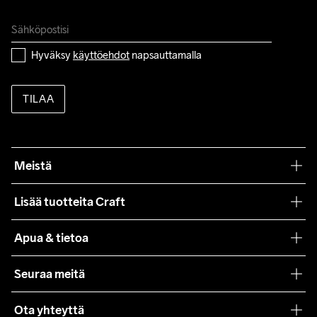
Hyväksy 
käyttöehdot
 napsauttamalla
TILAA
Meistä
Filosofiamme
Lisää tuotteita Craft
Teamwear
Apua & tietoa
Yhteistyöt
Craft Care Guide
Seuraa meitä
Lehdistö
Käyttöehdot
Ota yhteyttä
Asiakaspalvelu