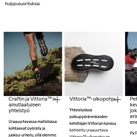
huippusuorituksia.
Craftin ja Vittoria™:n
Peh
Vittoria™-ulkopohja.
ainutlaatuinen
ke
yhteistyö
jok
Yhteistyössä 
Yhteistyössä 
er
polkupyörärenkaiden 
polkupyörärenkaiden 
en
Uraauurtavassa mallistossa 
Uraauurtavassa mallistossa 
kehittäjän Vittorian kanssa 
kehittäjän Vittorian kanssa 
kohtaavat pyöräily ja 
kohtaavat pyöräily ja 
kehitetty uraauurtava 
kehitetty uraauurtava 
Px 
Px 
juoksu-urheilu, sillä olemme 
juoksu-urheilu, sillä olemme 
Vittoria™-ulkopohja on 
Vittoria™-ulkopohja on 