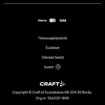
customercare@craftsportswear.com
FAQ
+46 (0) 33 722 32 10
Accessibility statement
Peruuta ostoksesi
Tietosuojakäytäntö
Evästeet
Tekniset tiedot
Suomi
Copyright © Craft of Scandinavia AB, 504 30 Borås. 

Org.nr: 556529-1845