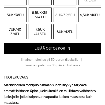
/37,5EU
5,5UK
/38 
5UK
/38EU
6UK
/39,5EU
6,5UK
/40EU
3/4 EU
7UK
/40 
7,5UK
8UK
/42EU
3/4EU
/41,5EU
LISÄÄ OSTOSKORIIN
Ilmainen toimitus yli 50 euron tilauksille
Ilmainen palautus 30 päivän kuluessa
TUOTEKUVAUS
Markkinoiden monipuolisimman suorituskyvyn tarjoava 
Markkinoiden monipuolisimman suorituskyvyn tarjoava 
ammattilaistason Xplor-juoksukenkä on mullistava vaihtoehto 
ammattilaistason Xplor-juoksukenkä on mullistava vaihtoehto 
juoksijoille, jotka kaipaavat vapautta kulkea maastossa kuin 
juoksijoille, jotka kaipaavat vapautta kulkea maastossa kuin 
maastossa. 

maastossa. 
