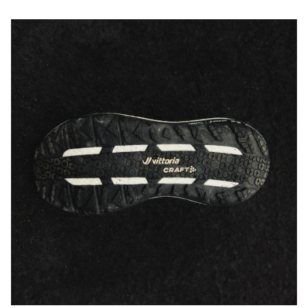
Ilmainen toimitus yli 50 euron tilauksille.
Tuotepalautukset aina maksuttomia.
Asiakaspalvelumme sivuilta löydät nopeasti vastaukset 
kysymyksiisi.