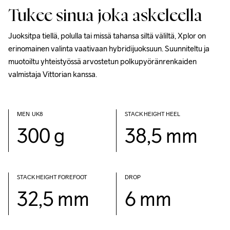
Tukee sinua joka askeleella
Juoksitpa tiellä, polulla tai missä tahansa siltä väliltä, ​​Xplor on 
erinomainen valinta vaativaan hybridijuoksuun. Suunniteltu ja 
muotoiltu yhteistyössä arvostetun polkupyöränrenkaiden 
valmistaja Vittorian kanssa.
MEN  UK8            
STACK HEIGHT HEEL
300 g
38,5 mm
STACK HEIGHT FOREFOOT
DROP
32,5 mm
6 mm