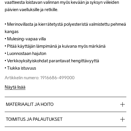
vaatteesta loistavan valinnan myös kevään ja syksyn viileiden 
vaatteesta loistavan valinnan myös kevään ja syksyn viileiden 
päivien vaelluksille ja retkille.

päivien vaelluksille ja retkille.

• Merinovillasta ja kierrätetystä polyesteristä valmistettu pehmeä 
• Merinovillasta ja kierrätetystä polyesteristä valmistettu pehmeä 
kangas

kangas

• Mulesing-vapaa villa

• Mulesing-vapaa villa

• Pitää käyttäjän lämpimänä ja kuivana myös märkänä

• Pitää käyttäjän lämpimänä ja kuivana myös märkänä

• Luonnostaan hajuton

• Luonnostaan hajuton

• Verkkoyksityiskohdat parantavat hengittävyyttä

• Verkkoyksityiskohdat parantavat hengittävyyttä

• Tiukka istuvuus
• Tiukka istuvuus
Artikkelin numero: 1916686-499000
Artikkelin numero: 1916686-499000
Näytä lisää
MATERIAALIT JA HOITO
81% Kierrätetty polyesteri, 19% Villa, Inset 72% Kierrätetty 
TOIMITUS JA PALAUTUKSET
polyesteri, 28% Villa
Lähetämme tilaukset Postnord Mypack -pakettina.