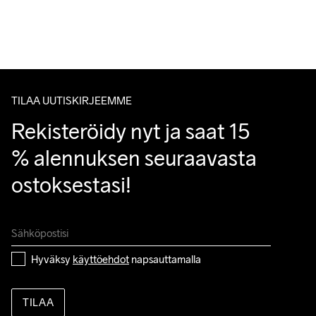
Ilmainen toimitus yli 50 euron tilauksille.
Tuotepalautukset aina maksuttomia.
Asiakaspalvelumme sivuilta löydät nopeasti vastaukset 
kysymyksiisi.
TILAA UUTISKIRJEEMME
Rekisteröidy nyt ja saat 15 
% alennuksen seuraavasta 
ostoksestasi!
Hyväksy 
käyttöehdot
 napsauttamalla
TILAA