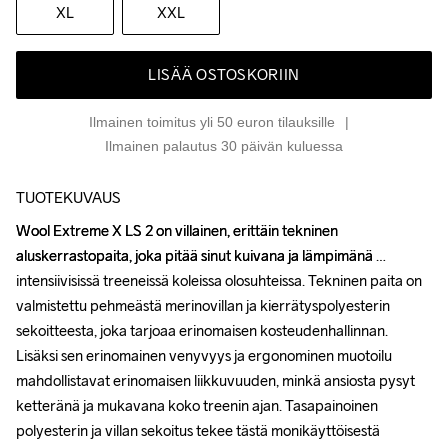
XL
XXL
LISÄÄ OSTOSKORIIN
Ilmainen toimitus yli 50 euron tilauksille
Ilmainen palautus 30 päivän kuluessa
TUOTEKUVAUS
Wool Extreme X LS 2 on villainen, erittäin tekninen 
Wool Extreme X LS 2 on villainen, erittäin tekninen 
aluskerrastopaita, joka pitää sinut kuivana ja lämpimänä 
aluskerrastopaita, joka pitää sinut kuivana ja lämpimänä 
intensiivisissä treeneissä koleissa olosuhteissa. Tekninen paita on 
intensiivisissä treeneissä koleissa olosuhteissa. Tekninen paita on 
valmistettu pehmeästä merinovillan ja kierrätyspolyesterin 
valmistettu pehmeästä merinovillan ja kierrätyspolyesterin 
sekoitteesta, joka tarjoaa erinomaisen kosteudenhallinnan. 
sekoitteesta, joka tarjoaa erinomaisen kosteudenhallinnan. 
Lisäksi sen erinomainen venyvyys ja ergonominen muotoilu 
Lisäksi sen erinomainen venyvyys ja ergonominen muotoilu 
mahdollistavat erinomaisen liikkuvuuden, minkä ansiosta pysyt 
mahdollistavat erinomaisen liikkuvuuden, minkä ansiosta pysyt 
ketteränä ja mukavana koko treenin ajan. Tasapainoinen 
ketteränä ja mukavana koko treenin ajan. Tasapainoinen 
polyesterin ja villan sekoitus tekee tästä monikäyttöisestä 
polyesterin ja villan sekoitus tekee tästä monikäyttöisestä 