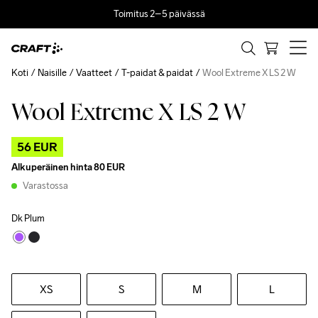
Toimitus 2–5 päivässä
Koti
Naisille
Vaatteet
T-paidat & paidat
Wool Extreme X LS 2 W
Wool Extreme X LS 2 W
Outlet
56 EUR
Alkuperäinen hinta
80 EUR
Varastossa
Dk Plum
XS
S
M
L