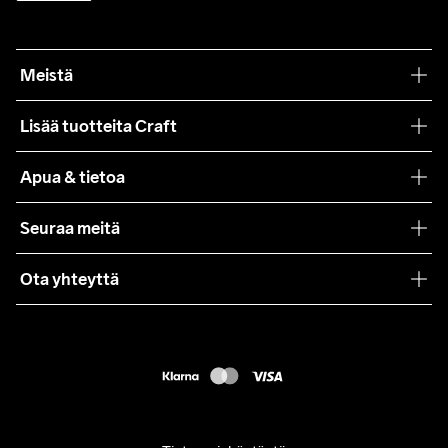
Meistä
Filosofiamme
Lisää tuotteita Craft
Teamwear
Apua & tietoa
Yhteistyöt
Craft Care Guide
Seuraa meitä
Lehdistö
Käyttöehdot
Ota yhteyttä
Asiakaspalvelu
customercare@craftsportswear.com
FAQ
+46 (0) 33 722 32 10
Accessibility statement
Peruuta ostoksesi