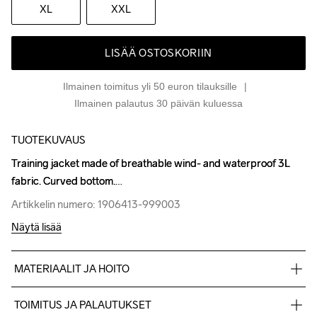
XL
XXL
LISÄÄ OSTOSKORIIN
Ilmainen toimitus yli 50 euron tilauksille
Ilmainen palautus 30 päivän kuluessa
TUOTEKUVAUS
Training jacket made of breathable wind- and waterproof 3L 
Training jacket made of breathable wind- and waterproof 3L 
fabric. Curved bottom.
fabric. Curved bottom.
Artikkelin numero: 1906413-999003
Artikkelin numero: 1906413-999003
Näytä lisää
MATERIAALIT JA HOITO
Front & back body/Front & back sleeves: Face 100% Polyester 
TOIMITUS JA PALAUTUKSET
Mid 100% Polyuretane Back 100% Polyester Sides: 100% 