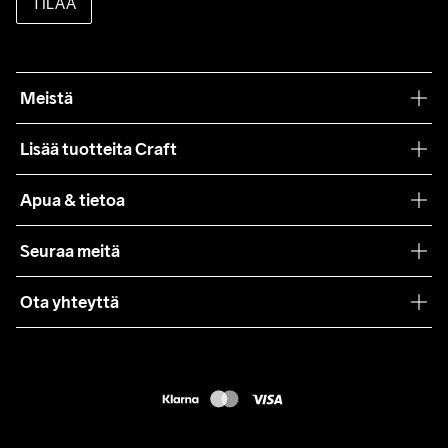
TILAA
Meistä
Filosofiamme
Lisää tuotteita Craft
Teamwear
Apua & tietoa
Yhteistyöt
Craft Care Guide
Seuraa meitä
Lehdistö
Käyttöehdot
Ota yhteyttä
Asiakaspalvelu
customercare@craftsportswear.com
FAQ
+46 (0) 33 722 32 10
Accessibility statement
Peruuta ostoksesi