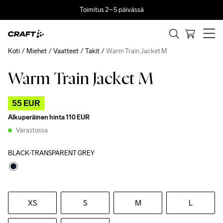
Toimitus 2–5 päivässä
Koti
Miehet
Vaatteet
Takit
Warm Train Jacket M
Warm Train Jacket M
Outlet
55 EUR
Alkuperäinen hinta
110 EUR
Varastossa
BLACK-TRANSPARENT GREY
XS
S
M
L