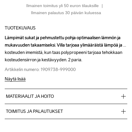
Ilmainen toimitus yli 50 euron tilauksille
Ilmainen palautus 30 päivän kuluessa
TUOTEKUVAUS
Lämpimät sukat ja pehmustettu pohja optimaalisen lämmön ja 
Lämpimät sukat ja pehmustettu pohja optimaalisen lämmön ja 
mukavuuden takaamiseksi. Villa tarjoaa ylimääräistä lämpöä ja 
mukavuuden takaamiseksi. Villa tarjoaa ylimääräistä lämpöä ja 
kosteuden imemistä, kun taas polypropeeni tarjoaa tehokkaan 
kosteuden imemistä, kun taas polypropeeni tarjoaa tehokkaan 
kosteudensiirron ja kestävyyden. 2 paria.
kosteudensiirron ja kestävyyden. 2 paria.
Artikkelin numero: 1909738-999000
Artikkelin numero: 1909738-999000
Näytä lisää
MATERIAALIT JA HOITO
40% Polyamid 29% Wool 29% Acrylic 2% Elastane
TOIMITUS JA PALAUTUKSET
Lähetämme tilaukset Postnord Mypack -pakettina.
Ilmainen toimitus yli 50 euron tilauksille.