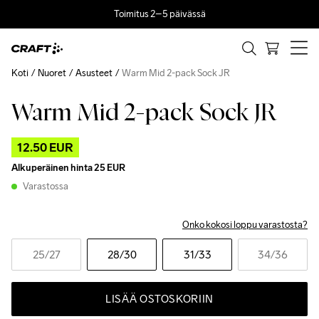
Toimitus 2–5 päivässä
Koti
Nuoret
Asusteet
Warm Mid 2-pack Sock JR
Warm Mid 2-pack Sock JR
Outlet
12.50 EUR
Alkuperäinen hinta
25 EUR
Varastossa
Onko kokosi loppu varastosta?
25
/27
28
/30
31
/33
34
/36
LISÄÄ OSTOSKORIIN