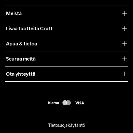
Meistä
Filosofiamme
Lisää tuotteita Craft
Teamwear
Apua & tietoa
Yhteistyöt
Craft Care Guide
Seuraa meitä
Lehdistö
Käyttöehdot
Ota yhteyttä
Asiakaspalvelu
customercare@craftsportswear.com
FAQ
+46 (0) 33 722 32 10
Accessibility statement
Peruuta ostoksesi
Tietosuojakäytäntö