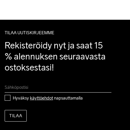
Tuotepalautukset aina maksuttomia.
Asiakaspalvelumme sivuilta löydät nopeasti vastaukset 
kysymyksiisi.
TILAA UUTISKIRJEEMME
Rekisteröidy nyt ja saat 15 
% alennuksen seuraavasta 
ostoksestasi!
Hyväksy 
käyttöehdot
 napsauttamalla
TILAA