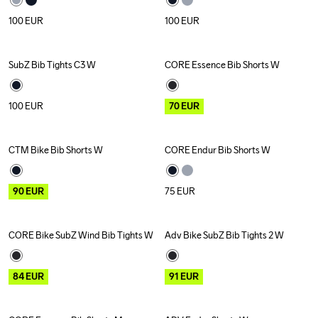
100
EUR
100
EUR
SubZ Bib Tights C3 W
CORE Essence Bib Shorts W
New
Outlet
Recycled
100
EUR
70
EUR
CTM Bike Bib Shorts W
CORE Endur Bib Shorts W
Outlet
90
EUR
75
EUR
CORE Bike SubZ Wind Bib Tights W
Adv Bike SubZ Bib Tights 2 W
Outlet
Recycled
Outlet
84
EUR
91
EUR