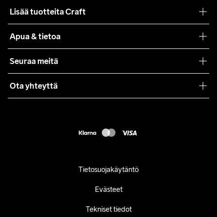
Filosofiamme
Lisää tuotteita Craft
Teamwear
Apua & tietoa
Yhteistyöt
Craft Care Guide
Seuraa meitä
Lehdistö
Käyttöehdot
Ota yhteyttä
Asiakaspalvelu
customercare@craftsportswear.com
FAQ
+46 (0) 33 722 32 10
Accessibility statement
Peruuta ostoksesi
Tietosuojakäytäntö
Evästeet
Tekniset tiedot