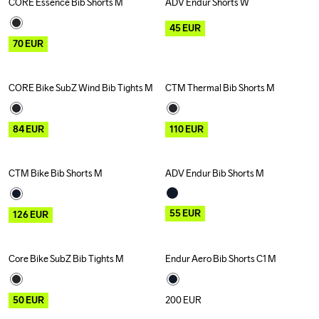
CORE Essence Bib Shorts M
ADV Endur Shorts W
Outlet
Recycled
Outlet
45
EUR
70
EUR
CORE Bike SubZ Wind Bib Tights M
CTM Thermal Bib Shorts M
Outlet
Recycled
Outlet
84
EUR
110
EUR
CTM Bike Bib Shorts M
ADV Endur Bib Shorts M
Outlet
Outlet
55
EUR
126
EUR
Core Bike SubZ Bib Tights M
Endur Aero Bib Shorts C1 M
Outlet
Recycled
50
EUR
200
EUR