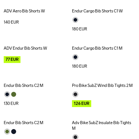
ADV Aero Bib Shorts W
Endur Cargo Bib Shorts C1 W
140
EUR
180
EUR
ADV Endur Bib Shorts W
Endur Cargo Bib Shorts C1 M
Outlet
77
EUR
180
EUR
Endur Bib Shorts C2 M
Pro Bike SubZ Wind Bib Tights 2 M
Outlet
130
EUR
126
EUR
Endur Bib Shorts C2 M
Adv Bike SubZ Insulate Bib Tights 
M