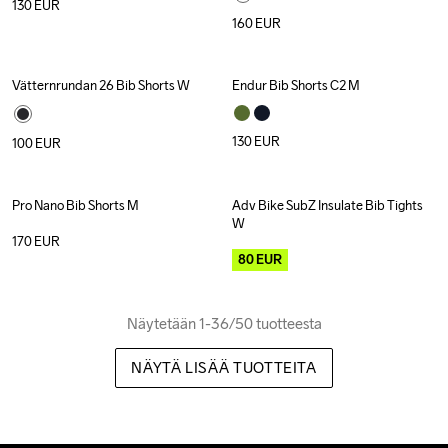
130
EUR
160
EUR
Vätternrundan 26 Bib Shorts W
Endur Bib Shorts C2 M
130
EUR
100
EUR
Pro Nano Bib Shorts M
Adv Bike SubZ Insulate Bib Tights 
Outlet
W
170
EUR
80
EUR
Näytetään 1-36/50 tuotteesta
NÄYTÄ LISÄÄ TUOTTEITA