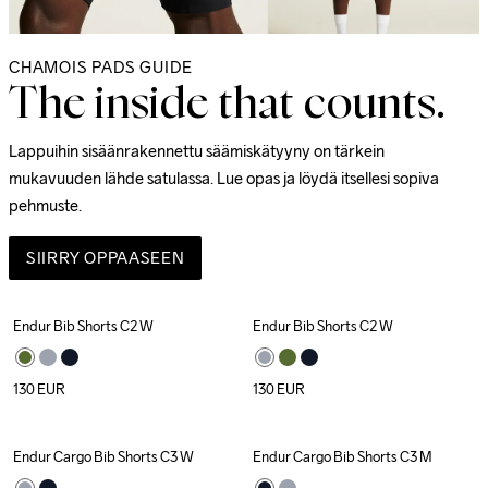
CHAMOIS PADS GUIDE
The inside that counts.
Lappuihin sisäänrakennettu säämiskätyyny on tärkein 
mukavuuden lähde satulassa. Lue opas ja löydä itsellesi sopiva 
pehmuste.
SIIRRY OPPAASEEN
Endur Bib Shorts C2 W
Endur Bib Shorts C2 W
130
EUR
130
EUR
Endur Cargo Bib Shorts C3 W
Endur Cargo Bib Shorts C3 M