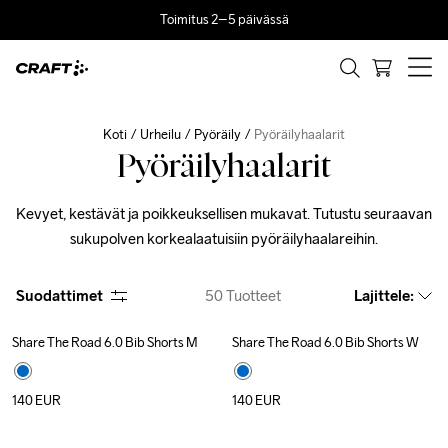
Toimitus 2–5 päivässä
Koti
Urheilu
Pyöräily
Pyöräilyhaalarit
Pyöräilyhaalarit
Kevyet, kestävät ja poikkeuksellisen mukavat. Tutustu seuraavan 
sukupolven korkealaatuisiin pyöräilyhaalareihin.
Suodattimet
50
Tuotteet
Lajittele
:
Share The Road 6.0 Bib Shorts M
Share The Road 6.0 Bib Shorts W
140
EUR
140
EUR