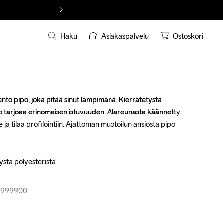
Haku
Asiakaspalvelu
Ostoskori
nto pipo, joka pitää sinut lämpimänä. Kierrätetystä 
nto pipo, joka pitää sinut lämpimänä. Kierrätetystä 
po tarjoaa erinomaisen istuvuuden. Alareunasta käännetty 
po tarjoaa erinomaisen istuvuuden. Alareunasta käännetty 
 ja tilaa profilointiin. Ajattoman muotoilun ansiosta pipo 
 ja tilaa profilointiin. Ajattoman muotoilun ansiosta pipo 
ystä polyesteristä

ystä polyesteristä

8-999900
8-999900