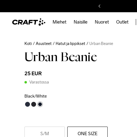
Miehet
Naisille
Nuoret
Outlet
Koti
Asusteet
Hatut ja lippikset
Urban Beanie
Urban Beanie
25 EUR
Varastossa
Black/White
S
/M
ONE SIZE