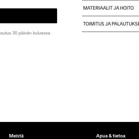
MATERIAALIT JA HOITO
100% Kierrätetty polyesteri
TOIMITUS JA PALAUTUKS
lautus 30 päivän kuluessa
Lähetämme tilaukset Postn
Ilmainen toimitus yli 50 euron
Tuotepalautukset aina maks
Asiakaspalvelumme sivuilta 
Meistä
Apua & tietoa