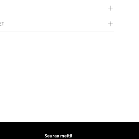
ET
ord Mypack -pakettina.
 tilauksille.
uttomia.
löydät nopeasti vastaukset kysymyksiisi.
Seuraa meitä