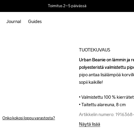
Toimitus 2–5 päivässä
Journal
Guides
TUOTEKUVAUS
Urban Beanie on lämmin ja re
Urban Beanie on lämmin ja re
polyesteristä valmistettu pi
polyesteristä valmistettu pi
pipo antaa lisälämpöä korville
pipo antaa lisälämpöä korville
sopii kaikille!

sopii kaikille!

• Valmistettu 100 % kierrätet
• Valmistettu 100 % kierrätet
• Taitettu alareuna, 8 cm
• Taitettu alareuna, 8 cm
Artikkelin numero: 191636
Artikkelin numero: 191636
Onko kokosi loppu varastosta?
Näytä lisää