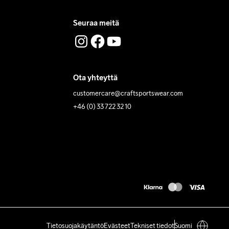
Seuraa meitä
Ota yhteyttä
customercare@craftsportswear.com
+46 (0) 33 722 32 10
Tietosuojakäytäntö
Evästeet
Tekniset tiedot
Suomi