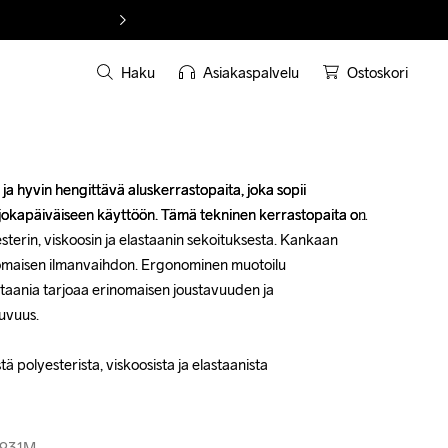
Haku
Asiakaspalvelu
Ostoskori
 hyvin hengittävä aluskerrastopaita, joka sopii 
 hyvin hengittävä aluskerrastopaita, joka sopii 
 jokapäiväiseen käyttöön. Tämä tekninen kerrastopaita on 
 jokapäiväiseen käyttöön. Tämä tekninen kerrastopaita on 
sterin, viskoosin ja elastaanin sekoituksesta. Kankaan 
sterin, viskoosin ja elastaanin sekoituksesta. Kankaan 
maisen ilmanvaihdon. Ergonominen muotoilu 
maisen ilmanvaihdon. Ergonominen muotoilu 
taania tarjoaa erinomaisen joustavuuden ja 
taania tarjoaa erinomaisen joustavuuden ja 
uvuus.

uvuus.

 polyesterista, viskoosista ja elastaanista

 polyesterista, viskoosista ja elastaanista

3-931M
3-931M