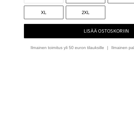
XL
2XL
LISÄÄ OSTOSKORIIN
Ilmainen toimitus yli 50 euron tilauksille
Ilmainen pa