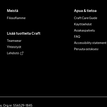
Meistä
Apua & tietoa
Filosofiamme
Craft Care Guide
Käyttöehdot
Asiakaspalvelu
Lisää tuotteita Craft
FAQ
Teamwear
Accessibility statement
Yhteistyöt
Peruuta ostoksesi
Lehdistö
ås. Org.nr: 556529-1845