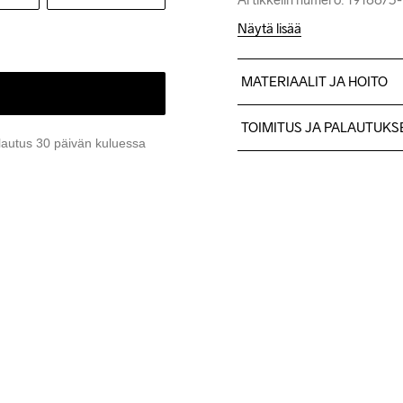
Näytä lisää
MATERIAALIT JA HOITO
62% Kierrätetty polyesteri,
TOIMITUS JA PALAUTUKS
lautus 30 päivän kuluessa
Lähetämme tilaukset Postn
Ilmainen toimitus yli 50 euron
Tuotepalautukset aina maks
Asiakaspalvelumme sivuilta 