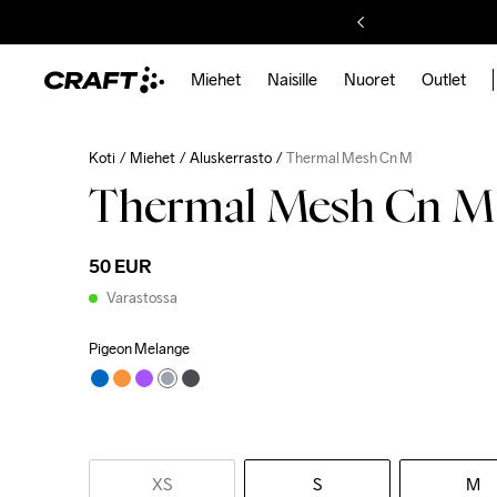
Miehet
Naisille
Nuoret
Outlet
Koti
Miehet
Aluskerrasto
Thermal Mesh Cn M
Thermal Mesh Cn M
50 EUR
Varastossa
Pigeon Melange
XS
S
M