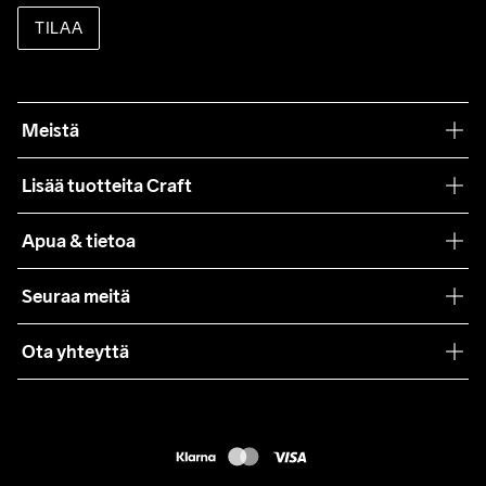
TILAA
Meistä
Filosofiamme
Lisää tuotteita Craft
Teamwear
Apua & tietoa
Yhteistyöt
Craft Care Guide
Seuraa meitä
Lehdistö
Käyttöehdot
Ota yhteyttä
Asiakaspalvelu
customercare@craftsportswear.com
FAQ
+46 (0) 33 722 32 10
Accessibility statement
Peruuta ostoksesi