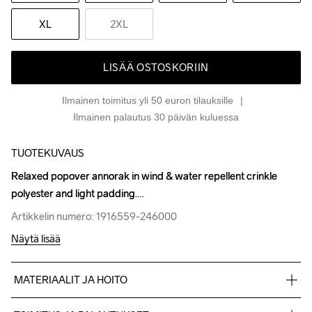
XL
2XL
LISÄÄ OSTOSKORIIN
Ilmainen toimitus yli 50 euron tilauksille
Ilmainen palautus 30 päivän kuluessa
TUOTEKUVAUS
Relaxed popover annorak in wind & water repellent crinkle 
Relaxed popover annorak in wind & water repellent crinkle 
polyester and light padding.
polyester and light padding.
Artikkelin numero: 1916559-246000
Artikkelin numero: 1916559-246000
Näytä lisää
MATERIAALIT JA HOITO
Body
