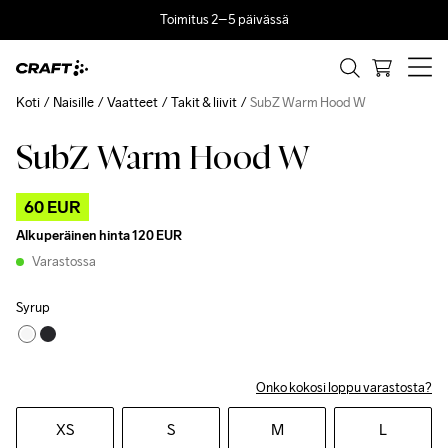
Toimitus 2–5 päivässä
Koti
Naisille
Vaatteet
Takit & liivit
SubZ Warm Hood W
SubZ Warm Hood W
Outlet
60 EUR
Alkuperäinen hinta
120 EUR
Varastossa
Syrup
Onko kokosi loppu varastosta?
XS
S
M
L