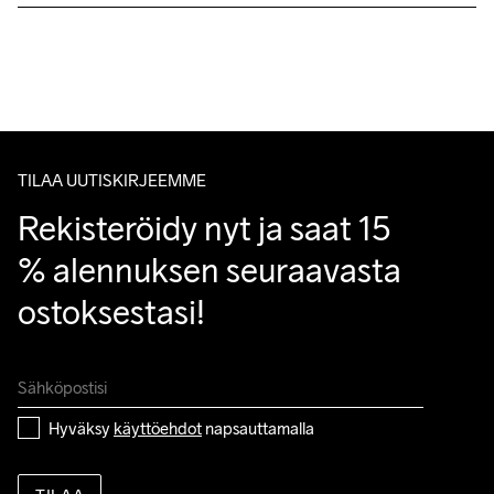
Lähetämme tilaukset Postnord Mypack -pakettina.
Ilmainen toimitus yli 50 euron tilauksille.
Tuotepalautukset aina maksuttomia.
Asiakaspalvelumme sivuilta löydät nopeasti vastaukset 
kysymyksiisi.
TILAA UUTISKIRJEEMME
Rekisteröidy nyt ja saat 15 
% alennuksen seuraavasta 
ostoksestasi!
Hyväksy 
käyttöehdot
 napsauttamalla