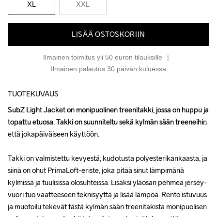
XL
XXL
LISÄÄ OSTOSKORIIN
Ilmainen toimitus yli 50 euron tilauksille
Ilmainen palautus 30 päivän kuluessa
TUOTEKUVAUS
SubZ Light Jacket on monipuolinen treenitakki, jossa on huppu ja 
SubZ Light Jacket on monipuolinen treenitakki, jossa on huppu ja 
topattu etuosa. Takki on suunniteltu sekä kylmän sään treeneihin 
topattu etuosa. Takki on suunniteltu sekä kylmän sään treeneihin 
että jokapäiväiseen käyttöön.

että jokapäiväiseen käyttöön.

Takki on valmistettu kevyestä, kudotusta polyesterikankaasta, ja 
Takki on valmistettu kevyestä, kudotusta polyesterikankaasta, ja 
siinä on ohut PrimaLoft-eriste, joka pitää sinut lämpimänä 
siinä on ohut PrimaLoft-eriste, joka pitää sinut lämpimänä 
kylmissä ja tuulisissa olosuhteissa. Lisäksi yläosan pehmeä jersey-
kylmissä ja tuulisissa olosuhteissa. Lisäksi yläosan pehmeä jersey-
vuori tuo vaatteeseen teknisyyttä ja lisää lämpöä. Rento istuvuus 
vuori tuo vaatteeseen teknisyyttä ja lisää lämpöä. Rento istuvuus 
ja muotoilu tekevät tästä kylmän sään treenitakista monipuolisen 
ja muotoilu tekevät tästä kylmän sään treenitakista monipuolisen 