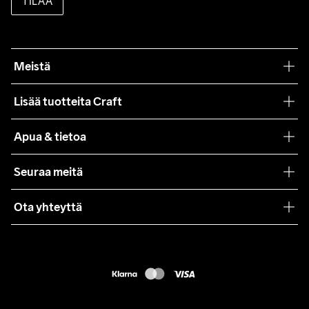
TILAA
Meistä
Filosofiamme
Lisää tuotteita Craft
Teamwear
Apua & tietoa
Yhteistyöt
Craft Care Guide
Seuraa meitä
Lehdistö
Käyttöehdot
Ota yhteyttä
Asiakaspalvelu
customercare@craftsportswear.com
FAQ
+46 (0) 33 722 32 10
Accessibility statement
Peruuta ostoksesi