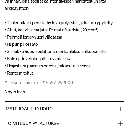
valinnan, joka sopii sekä intensiiviseen harjoitteluun että 
valinnan, joka sopii sekä intensiiviseen harjoitteluun että 
arkikäyttöön.

arkikäyttöön.

• Tuulenpitävä ja vettä hylkivä polyesteri, joka on rypytetty. 

• Tuulenpitävä ja vettä hylkivä polyesteri, joka on rypytetty. 

• Ohut, kevyt ja harjattu PrimaLoft-eriste (20 g/m²)

• Ohut, kevyt ja harjattu PrimaLoft-eriste (20 g/m²)

• Pehmeä jerseyvuori yläosassa 

• Pehmeä jerseyvuori yläosassa 

• Hupun piilosäätö 

• Hupun piilosäätö 

• Silmukka hupun piilottamiseen kauluksen ulkopuolelle

• Silmukka hupun piilottamiseen kauluksen ulkopuolelle

• Kaksi piilovetoketjullista sivutaskua 

• Kaksi piilovetoketjullista sivutaskua 

• Heijastava painatus edessä, takana ja hihoissa

• Heijastava painatus edessä, takana ja hihoissa

• Rento mitoitus
• Rento mitoitus
Artikkelin numero: 1916557-999000
Artikkelin numero: 1916557-999000
Näytä lisää
MATERIAALIT JA HOITO
Body 100% Kierrätetty polyamidi, Lining 100% Kierrätetty 
TOIMITUS JA PALAUTUKSET
polyesteri