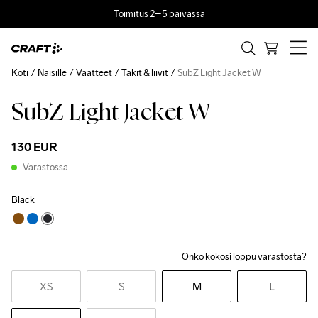
Toimitus 2–5 päivässä
Koti
Naisille
Vaatteet
Takit & liivit
SubZ Light Jacket W
SubZ Light Jacket W
130 EUR
Varastossa
Black
Onko kokosi loppu varastosta?
XS
S
M
L