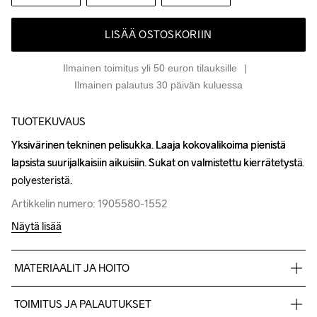
LISÄÄ OSTOSKORIIN
Ilmainen toimitus yli 50 euron tilauksille
Ilmainen palautus 30 päivän kuluessa
TUOTEKUVAUS
Yksivärinen tekninen pelisukka. Laaja kokovalikoima pienistä 
Yksivärinen tekninen pelisukka. Laaja kokovalikoima pienistä 
lapsista suurijalkaisiin aikuisiin. Sukat on valmistettu kierrätetystä 
lapsista suurijalkaisiin aikuisiin. Sukat on valmistettu kierrätetystä 
polyesteristä.
polyesteristä.
Artikkelin numero: 1905580-1552
Artikkelin numero: 1905580-1552
Näytä lisää
MATERIAALIT JA HOITO
99% kierrätetty polyesteri, 1% elastaani
TOIMITUS JA PALAUTUKSET