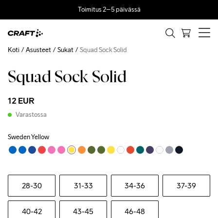
Toimitus 2–5 päivässä
Koti
Asusteet
Sukat
Squad Sock Solid
Squad Sock Solid
12 EUR
Varastossa
Sweden Yellow
28-30
31-33
34-36
37-39
40-42
43-45
46-48