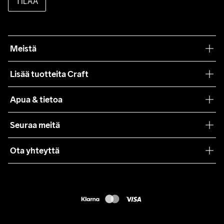
TILAA
Meistä
Filosofiamme
Lisää tuotteita Craft
Teamwear
Apua & tietoa
Yhteistyöt
Craft Care Guide
Seuraa meitä
Lehdistö
Käyttöehdot
Ota yhteyttä
Asiakaspalvelu
customercare@craftsportswear.com
FAQ
+46 (0) 33 722 32 10
Accessibility statement
Peruuta ostoksesi