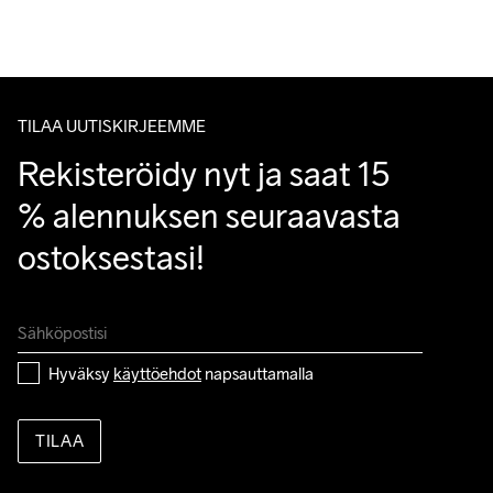
Do Not Bleach
Do Not Dry 
Do Not Tumble
Ironing Low 
Konepesu 40 
Tuotepalautukset aina maksuttomia.
Clean
Temp
°C.
Asiakaspalvelumme sivuilta löydät nopeasti vastaukset 
kysymyksiisi.
TILAA UUTISKIRJEEMME
Rekisteröidy nyt ja saat 15 
% alennuksen seuraavasta 
ostoksestasi!
Hyväksy 
käyttöehdot
 napsauttamalla
TILAA