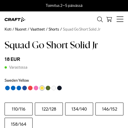
Toimitus 2–5 päivässä
Koti
Nuoret
Vaatteet
Shorts
Squad Go Short Solid Jr
Squad Go Short Solid Jr
18 EUR
Varastossa
Sweden Yellow
110
/116
122
/128
134
/140
146
/152
158
/164