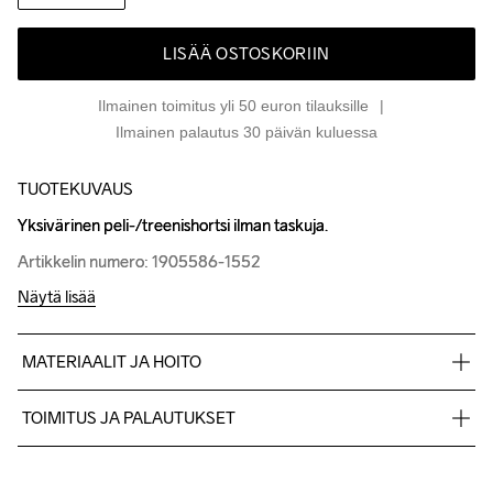
LISÄÄ OSTOSKORIIN
Ilmainen toimitus yli 50 euron tilauksille
Ilmainen palautus 30 päivän kuluessa
TUOTEKUVAUS
Yksivärinen peli-/treenishortsi ilman taskuja.
Yksivärinen peli-/treenishortsi ilman taskuja.
Artikkelin numero: 1905586-1552
Artikkelin numero: 1905586-1552
Näytä lisää
MATERIAALIT JA HOITO
100 % polyesteri
TOIMITUS JA PALAUTUKSET
Lähetämme tilaukset Postnord Mypack -pakettina.
Ilmainen toimitus yli 50 euron tilauksille.