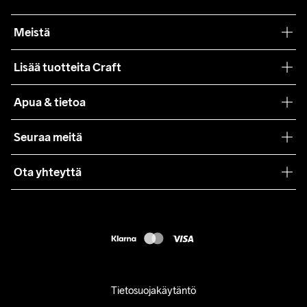
Meistä
Filosofiamme
Lisää tuotteita Craft
Teamwear
Apua & tietoa
Yhteistyöt
Craft Care Guide
Seuraa meitä
Lehdistö
Käyttöehdot
Ota yhteyttä
Asiakaspalvelu
customercare@craftsportswear.com
FAQ
+46 (0) 33 722 32 10
Accessibility statement
Peruuta ostoksesi
Tietosuojakäytäntö