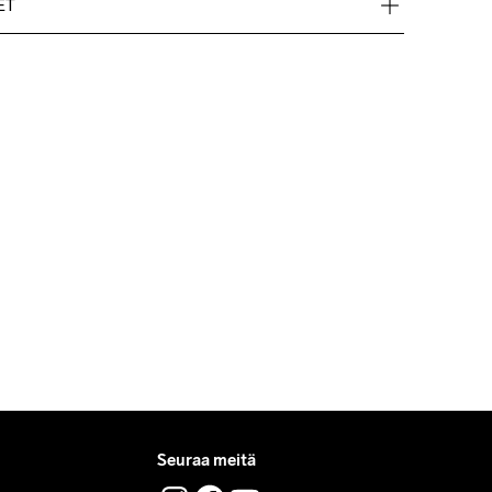
ET
ord Mypack -pakettina.
 tilauksille.
uttomia.
löydät nopeasti vastaukset kysymyksiisi.
Seuraa meitä