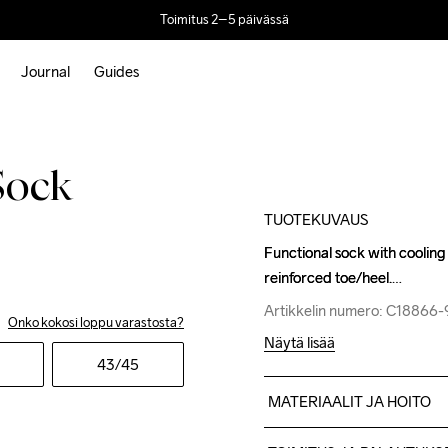
Toimitus 2–5 päivässä
Journal
Guides
Sock
TUOTEKUVAUS
Functional sock with cooling 
Functional sock with cooling 
reinforced toe/heel.
reinforced toe/heel.
Artikkelin numero: C18866
Artikkelin numero: C18866
Onko kokosi loppu varastosta?
Näytä lisää
43
/45
MATERIAALIT JA HOITO
65% Polyamide-Recycled 2