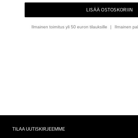
LISÄÄ OSTOSKORIIN
Ilmainen toimitus yli 50 euron tilauksille
Ilmainen pa
TILAA UUTISKIRJEEMME