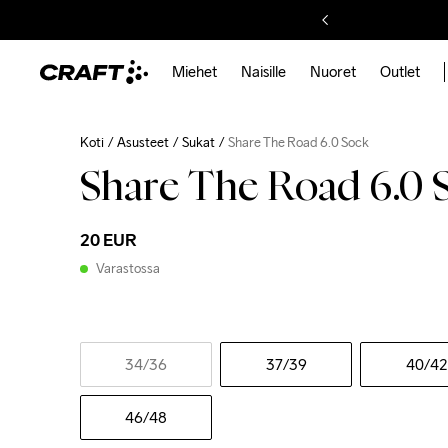
Miehet
Naisille
Nuoret
Outlet
Koti
Asusteet
Sukat
Share The Road 6.0 Sock
Share The Road 6.0 
20 EUR
Varastossa
34
/36
37
/39
40
/42
46
/48