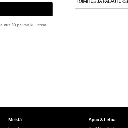
TOIMITUS JA PALAUTUKS
Lähetämme tilaukset Postn
Ilmainen toimitus yli 50 euron
lautus 30 päivän kuluessa
Tuotepalautukset aina maks
Asiakaspalvelumme sivuilta 
Meistä
Apua & tietoa