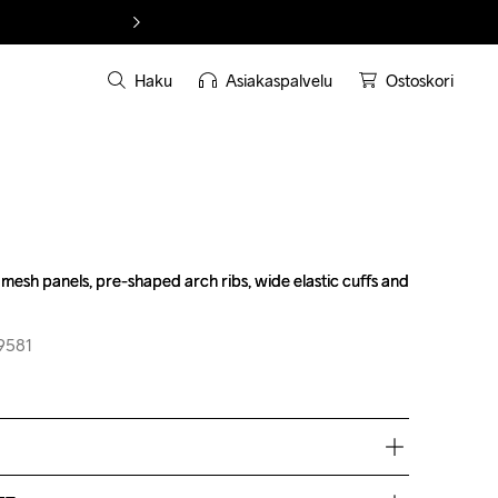
Haku
Asiakaspalvelu
Ostoskori
mesh panels, pre-shaped arch ribs, wide elastic cuffs and 
mesh panels, pre-shaped arch ribs, wide elastic cuffs and 
-9581
-9581
9% Polyamide 6% Elastane