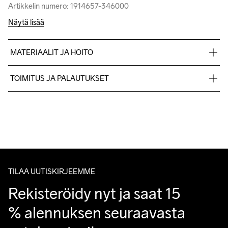
Artikkelin numero: 1914657-346000
Artikkelin numero: 1914657-346000
Näytä lisää
MATERIAALIT JA HOITO
100% Polyester-Recycled
TOIMITUS JA PALAUTUKSET
Lähetämme tilaukset Postnord Mypack -pakettina.
Ilmainen toimitus yli 50 euron tilauksille.
Tuotepalautukset aina maksuttomia.
Asiakaspalvelumme sivuilta löydät nopeasti vastaukset 
kysymyksiisi.
TILAA UUTISKIRJEEMME
Rekisteröidy nyt ja saat 15 
% alennuksen seuraavasta 