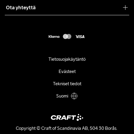
Ota yhteyttä
Asiakaspalvelu
customercare@craftsportswear.com
FAQ
+46 (0) 33 722 32 10
Accessibility statement
Peruuta ostoksesi
Tietosuojakäytäntö
Evästeet
Tekniset tiedot
Suomi
Copyright © Craft of Scandinavia AB, 504 30 Borås. 
