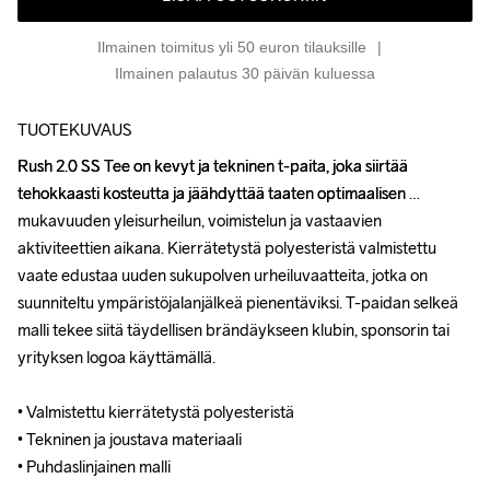
Ilmainen toimitus yli 50 euron tilauksille
Ilmainen palautus 30 päivän kuluessa
TUOTEKUVAUS
Rush 2.0 SS Tee on kevyt ja tekninen t-paita, joka siirtää 
Rush 2.0 SS Tee on kevyt ja tekninen t-paita, joka siirtää 
tehokkaasti kosteutta ja jäähdyttää taaten optimaalisen 
tehokkaasti kosteutta ja jäähdyttää taaten optimaalisen 
mukavuuden yleisurheilun, voimistelun ja vastaavien 
mukavuuden yleisurheilun, voimistelun ja vastaavien 
aktiviteettien aikana. Kierrätetystä polyesteristä valmistettu 
aktiviteettien aikana. Kierrätetystä polyesteristä valmistettu 
vaate edustaa uuden sukupolven urheiluvaatteita, jotka on 
vaate edustaa uuden sukupolven urheiluvaatteita, jotka on 
suunniteltu ympäristöjalanjälkeä pienentäviksi. T-paidan selkeä 
suunniteltu ympäristöjalanjälkeä pienentäviksi. T-paidan selkeä 
malli tekee siitä täydellisen brändäykseen klubin, sponsorin tai 
malli tekee siitä täydellisen brändäykseen klubin, sponsorin tai 
yrityksen logoa käyttämällä. 

yrityksen logoa käyttämällä. 

• Valmistettu kierrätetystä polyesteristä

• Valmistettu kierrätetystä polyesteristä

• Tekninen ja joustava materiaali

• Tekninen ja joustava materiaali

• Puhdaslinjainen malli
• Puhdaslinjainen malli