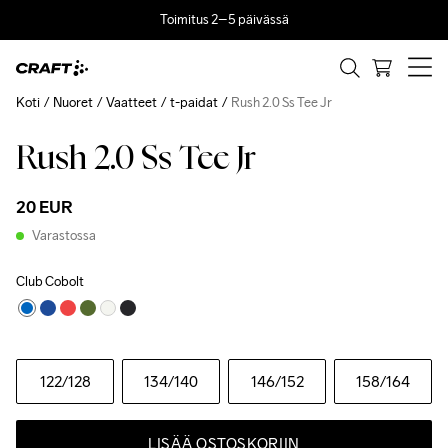
Toimitus 2–5 päivässä
Koti
Nuoret
Vaatteet
t-paidat
Rush 2.0 Ss Tee Jr
Rush 2.0 Ss Tee Jr
20 EUR
Varastossa
Club Cobolt
122
/128
134
/140
146
/152
158
/164
LISÄÄ OSTOSKORIIN