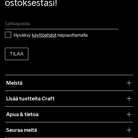
ostoksestasi!
Hyväksy 
käyttöehdot
 napsauttamalla
TILAA
Meistä
Filosofiamme
Lisää tuotteita Craft
Teamwear
Apua & tietoa
Yhteistyöt
Craft Care Guide
Seuraa meitä
Lehdistö
Käyttöehdot