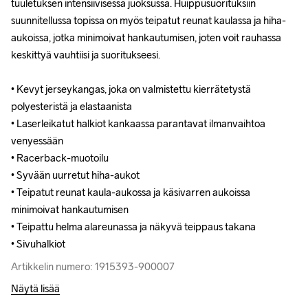
tuuletuksen intensiivisessä juoksussa. Huippusuorituksiin 
tuuletuksen intensiivisessä juoksussa. Huippusuorituksiin 
suunnitellussa topissa on myös teipatut reunat kaulassa ja hiha-
suunnitellussa topissa on myös teipatut reunat kaulassa ja hiha-
aukoissa, jotka minimoivat hankautumisen, joten voit rauhassa 
aukoissa, jotka minimoivat hankautumisen, joten voit rauhassa 
keskittyä vauhtiisi ja suoritukseesi.

keskittyä vauhtiisi ja suoritukseesi.

• Kevyt jerseykangas, joka on valmistettu kierrätetystä 
• Kevyt jerseykangas, joka on valmistettu kierrätetystä 
polyesteristä ja elastaanista

polyesteristä ja elastaanista

• Laserleikatut halkiot kankaassa parantavat ilmanvaihtoa 
• Laserleikatut halkiot kankaassa parantavat ilmanvaihtoa 
venyessään

venyessään

• Racerback-muotoilu

• Racerback-muotoilu

• Syvään uurretut hiha-aukot

• Syvään uurretut hiha-aukot

• Teipatut reunat kaula-aukossa ja käsivarren aukoissa 
• Teipatut reunat kaula-aukossa ja käsivarren aukoissa 
minimoivat hankautumisen

minimoivat hankautumisen

• Teipattu helma alareunassa ja näkyvä teippaus takana

• Teipattu helma alareunassa ja näkyvä teippaus takana

• Sivuhalkiot
• Sivuhalkiot
Artikkelin numero: 1915393-900007
Artikkelin numero: 1915393-900007
Näytä lisää