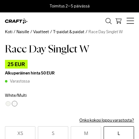
Toimitus 2–5 päivässä
Koti
Naisille
Vaatteet
T-paidat & paidat
Race Day Singlet W
Race Day Singlet W
Outlet
25 EUR
Alkuperäinen hinta
50 EUR
Varastossa
White/Multi
Onko kokosi loppu varastosta?
XS
S
M
L