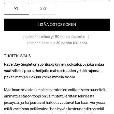
XL
XXL
LISÄÄ OSTOSKORIIN
Ilmainen toimitus yli 50 euron tilauksille
Ilmainen palautus 30 päivän kuluessa
TUOTEKUVAUS
Race Day Singlet on suorituskykyinen juoksutoppi, joka antaa 
Race Day Singlet on suorituskykyinen juoksutoppi, joka antaa 
vaativille huippu-urheilijoille mahdollisuuden ylittää rajansa 
vaativille huippu-urheilijoille mahdollisuuden ylittää rajansa 
pitkän matkan juoksun korkeimmalla tasolla.

pitkän matkan juoksun korkeimmalla tasolla.

Maailman arvostetuimpien maratonien voittamiseen suunniteltu 
Maailman arvostetuimpien maratonien voittamiseen suunniteltu 
ammattilaistason toppi on valmistettu erittäin teknisestä 
ammattilaistason toppi on valmistettu erittäin teknisestä 
jerseystä, jonka joustavat halkiot avautuvat kankaan venyessä, 
jerseystä, jonka joustavat halkiot avautuvat kankaan venyessä, 
mikä varmistaa poikkeuksellisen hyvän kosteudensiirron sekä 
mikä varmistaa poikkeuksellisen hyvän kosteudensiirron sekä 