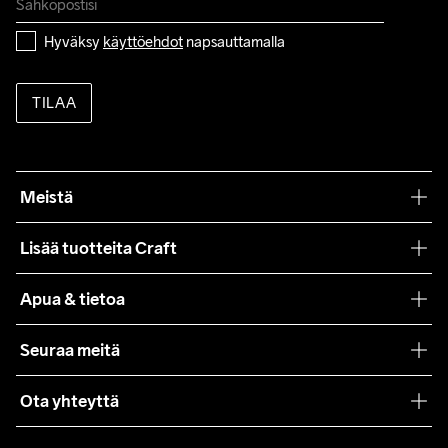
Hyväksy 
käyttöehdot
 napsauttamalla
TILAA
Meistä
Filosofiamme
Lisää tuotteita Craft
Teamwear
Apua & tietoa
Yhteistyöt
Craft Care Guide
Seuraa meitä
Lehdistö
Käyttöehdot
Ota yhteyttä
Asiakaspalvelu
customercare@craftsportswear.com