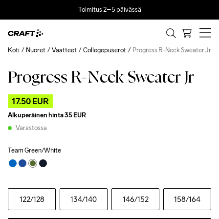
Toimitus 2–5 päivässä
Koti
Nuoret
Vaatteet
Collegepuserot
Progress R-Neck Sweater Jr
Progress R-Neck Sweater Jr
Outlet
17.50 EUR
Alkuperäinen hinta
35 EUR
Varastossa
Team Green/White
122
/128
134
/140
146
/152
158
/164