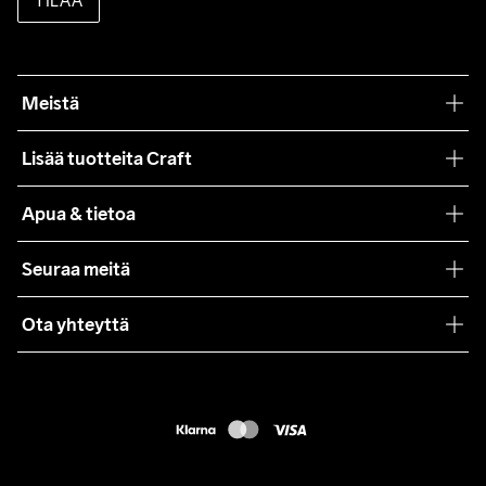
TILAA
Meistä
Filosofiamme
Lisää tuotteita Craft
Teamwear
Apua & tietoa
Yhteistyöt
Craft Care Guide
Seuraa meitä
Lehdistö
Käyttöehdot
Ota yhteyttä
Asiakaspalvelu
customercare@craftsportswear.com
FAQ
+46 (0) 33 722 32 10
Accessibility statement
Peruuta ostoksesi