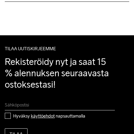
Lähetämme tilaukset Postnord Mypack -pakettina.
Ilmainen toimitus yli 50 euron tilauksille.
Tuotepalautukset aina maksuttomia.
Asiakaspalvelumme sivuilta löydät nopeasti vastaukset 
kysymyksiisi.
TILAA UUTISKIRJEEMME
Rekisteröidy nyt ja saat 15 
% alennuksen seuraavasta 
ostoksestasi!
Hyväksy 
käyttöehdot
 napsauttamalla