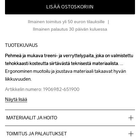
LISÄÄ OSTOSKORIIN
Ilmainen toimitus yli 50 euron tilauksille
Ilmainen palautus 30 päivän kuluessa
TUOTEKUVAUS
Pehmeä ja mukava treeni- ja verryttelypaita, joka on valmistettu 
Pehmeä ja mukava treeni- ja verryttelypaita, joka on valmistettu 
tehokkaasti kosteutta siirtävästä teknisestä materiaalista. 
tehokkaasti kosteutta siirtävästä teknisestä materiaalista. 
Ergonominen muotoilu ja joustava materiaali takaavat hyvän 
Ergonominen muotoilu ja joustava materiaali takaavat hyvän 
liikkuvuuden.
liikkuvuuden.
Artikkelin numero: 1906982-651900
Artikkelin numero: 1906982-651900
Näytä lisää
MATERIAALIT JA HOITO
Materiaali 1: 100% polyesteri Materiaali 2: 96% polyesteri, 4% 
TOIMITUS JA PALAUTUKSET
elastaani