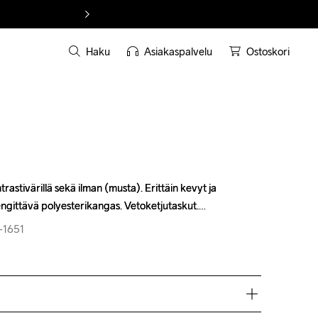
Haku
Asiakaspalvelu
Ostoskori
astivärillä sekä ilman (musta). Erittäin kevyt ja 
astivärillä sekä ilman (musta). Erittäin kevyt ja 
ngittävä polyesterikangas. Vetoketjutaskut.
ngittävä polyesterikangas. Vetoketjutaskut.
-1651
-1651