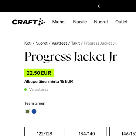
Miehet
Naisille
Nuoret
Outlet
Koti
Nuoret
Vaatteet
Takit
Progress Jacket Jr
Progress Jacket Jr
22.50 EUR
Alkuperäinen hinta
45 EUR
Varastossa
Team Green
122
/128
134
/140
146
/15