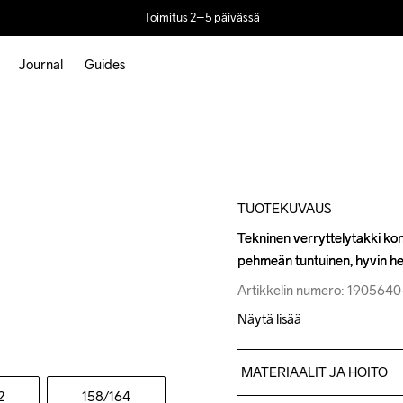
Toimitus 2–5 päivässä
Journal
Guides
Outlet
TUOTEKUVAUS
Tekninen verryttelytakki kontr
Tekninen verryttelytakki kontr
pehmeän tuntuinen, hyvin he
pehmeän tuntuinen, hyvin he
Artikkelin numero: 1905640
Artikkelin numero: 1905640
Näytä lisää
MATERIAALIT JA HOITO
2
158
/164