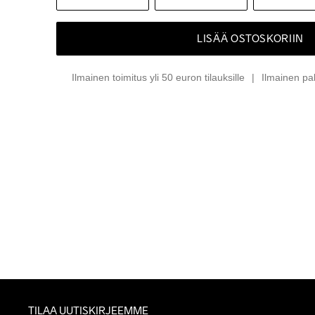
LISÄÄ OSTOSKORIIN
Ilmainen toimitus yli 50 euron tilauksille
Ilmainen pa
TILAA UUTISKIRJEEMME