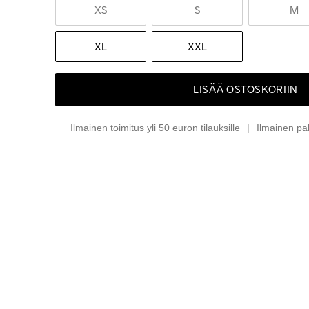
XS
S
M
XL
XXL
LISÄÄ OSTOSKORIIN
Ilmainen toimitus yli 50 euron tilauksille
Ilmainen pa