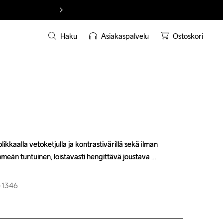
Haku
Asiakaspalvelu
Ostoskori
kkaalla vetoketjulla ja kontrastivärillä sekä ilman 
kkaalla vetoketjulla ja kontrastivärillä sekä ilman 
hmeän tuntuinen, loistavasti hengittävä joustava 
hmeän tuntuinen, loistavasti hengittävä joustava 
5-1346
5-1346