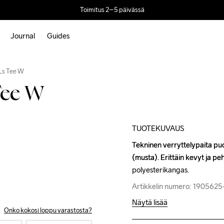
Toimitus 2–5 päivässä
Journal
Guides
Outlet
 Ls Tee W
Tee W
TUOTEKUVAUS
Tekninen verryttelypaita puoli
Tekninen verryttelypaita puoli
(musta). Erittäin kevyt ja pe
(musta). Erittäin kevyt ja pe
polyesterikangas.
polyesterikangas.
Artikkelin numero: 190562
Artikkelin numero: 190562
Näytä lisää
Onko kokosi loppu varastosta?