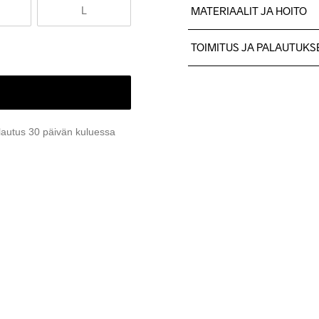
L
MATERIAALIT JA HOITO
90 % polyesteri, 10 % elasta
TOIMITUS JA PALAUTUKS
Lähetämme tilaukset Postn
Ilmainen toimitus yli 50 euron
Tuotepalautukset aina maks
Asiakaspalvelumme sivuilta 
lautus 30 päivän kuluessa