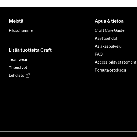
Meistä
Apua & tietoa
Filosofiamme
Craft Care Guide
Käyttöehdot
Asiakaspalvelu
Lisää tuotteita Craft
FAQ
Teamwear
Accessibility statement
Yhteistyöt
Peruuta ostoksesi
Lehdistö