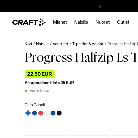
Miehet
Naisille
Nuoret
Outlet
Koti
Naisille
Vaatteet
T-paidat & paidat
Progress Halfzip
Progress Halfzip Ls 
22.50 EUR
Alkuperäinen hinta
45 EUR
Varastossa
Club Cobolt