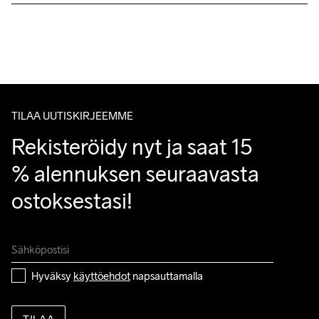
Lähetämme tilaukset Postnord Mypack -pakettina.
Ilmainen toimitus yli 50 euron tilauksille.
Tuotepalautukset aina maksuttomia.
Konepesu 40 
Asiakaspalvelumme sivuilta löydät nopeasti vastaukset 
°C.
kysymyksiisi.
TILAA UUTISKIRJEEMME
Rekisteröidy nyt ja saat 15 
% alennuksen seuraavasta 
ostoksestasi!
Hyväksy 
käyttöehdot
 napsauttamalla