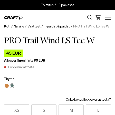
Toimitus 2–5 päivässä
Koti
Naisille
Vaatteet
T-paidat & paidat
PRO Trail Wind LS Tee W
PRO Trail Wind LS Tee W
Outlet
45 EUR
Alkuperäinen hinta
90 EUR
Loppu varastosta
Thyme
Onko kokosi loppu varastosta?
XS
S
M
L