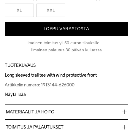
XL
XXL
LOPPU VARASTOSTA
Ilmainen toimitus yli 50 euron tilauksille
Ilmainen palautus 30 päivän kuluessa
TUOTEKUVAUS
Long sleeved trail tee with wind protective front
Long sleeved trail tee with wind protective front
Artikkelin numero: 1913144-626000
Artikkelin numero: 1913144-626000
Näytä lisää
MATERIAALIT JA HOITO
Front: 100% polyester Back & sleeve: 93% polyester-recycled 
TOIMITUS JA PALAUTUKSET
7% elastane