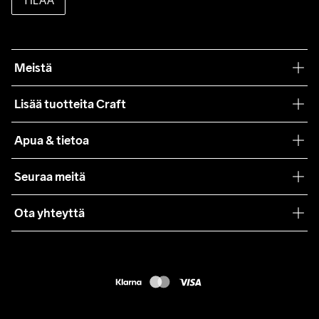
TILAA
Meistä
Filosofiamme
Lisää tuotteita Craft
Teamwear
Apua & tietoa
Yhteistyöt
Craft Care Guide
Seuraa meitä
Lehdistö
Käyttöehdot
Ota yhteyttä
Asiakaspalvelu
customercare@craftsportswear.com
FAQ
+46 (0) 33 722 32 10
Accessibility statement
Peruuta ostoksesi