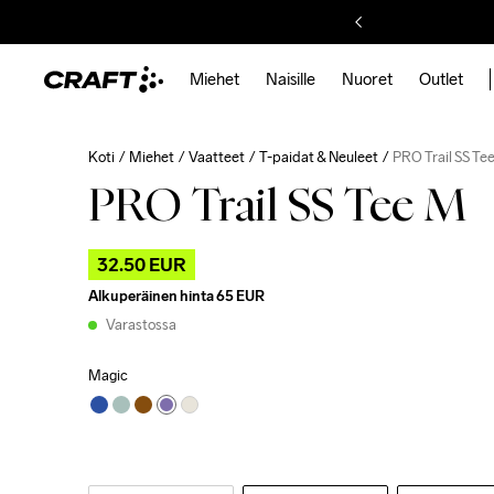
Miehet
Naisille
Nuoret
Outlet
Koti
Miehet
Vaatteet
T-paidat & Neuleet
PRO Trail SS Te
PRO Trail SS Tee M
32.50 EUR
Alkuperäinen hinta
65 EUR
Varastossa
Magic