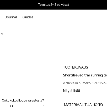
Toimitus 2–5 päivässä
Journal
Guides
Outlet
e M
TUOTEKUVAUS
Shortsleeved trail running t
Shortsleeved trail running t
Artikkelin numero: 1913152
Artikkelin numero: 191315
Näytä lisää
Onko kokosi loppu varastosta?
MATERIAALIT JA HOITO