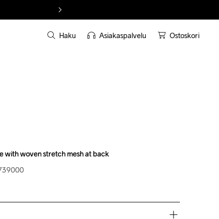
Haku
Asiakaspalvelu
Ostoskori
ee with woven stretch mesh at back
ee with woven stretch mesh at back
-739000
2-739000