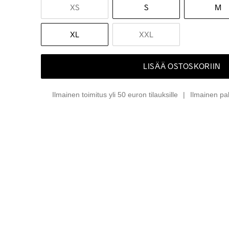
XS
S
M
XL
XXL
LISÄÄ OSTOSKORIIN
Ilmainen toimitus yli 50 euron tilauksille
Ilmainen pa