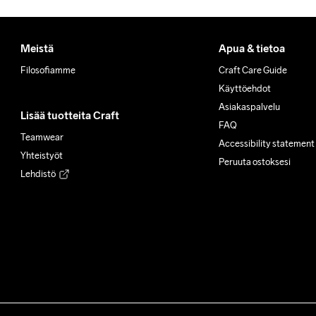
Meistä
Apua & tietoa
Filosofiamme
Craft Care Guide
Käyttöehdot
Asiakaspalvelu
Lisää tuotteita Craft
FAQ
Teamwear
Accessibility statement
Yhteistyöt
Peruuta ostoksesi
Lehdistö