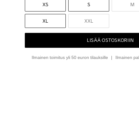
XS
S
M
XL
XXL
LISÄÄ OSTOSKORIIN
Ilmainen toimitus yli 50 euron tilauksille
Ilmainen pa