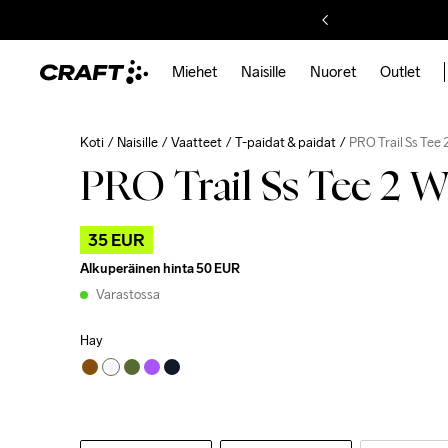
Miehet
Naisille
Nuoret
Outlet
Koti
Naisille
Vaatteet
T-paidat & paidat
PRO Trail Ss Tee 
PRO Trail Ss Tee 2 
35 EUR
Alkuperäinen hinta
50 EUR
Varastossa
Hay