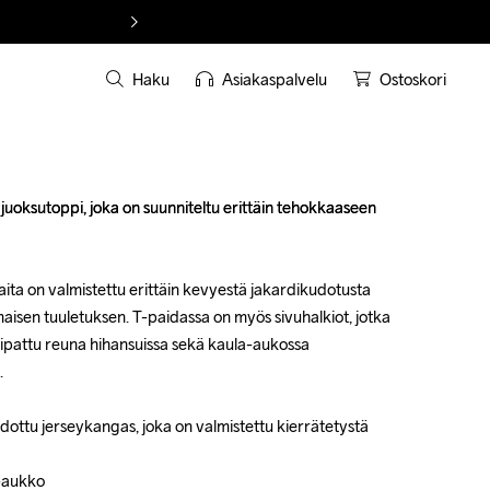
Haku
Asiakaspalvelu
Ostoskori
juoksutoppi, joka on suunniteltu erittäin tehokkaaseen 
juoksutoppi, joka on suunniteltu erittäin tehokkaaseen 
ita on valmistettu erittäin kevyestä jakardikudotusta 
ita on valmistettu erittäin kevyestä jakardikudotusta 
maisen tuuletuksen. T-paidassa on myös sivuhalkiot, jotka 
maisen tuuletuksen. T-paidassa on myös sivuhalkiot, jotka 
eipattu reuna hihansuissa sekä kaula-aukossa 
eipattu reuna hihansuissa sekä kaula-aukossa 




dottu jerseykangas, joka on valmistettu kierrätetystä 
dottu jerseykangas, joka on valmistettu kierrätetystä 
-aukko

-aukko
