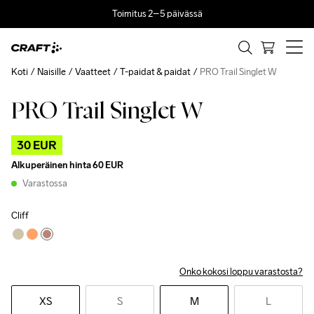
Toimitus 2–5 päivässä
Koti
Naisille
Vaatteet
T-paidat & paidat
PRO Trail Singlet W
PRO Trail Singlet W
Outlet
30 EUR
Alkuperäinen hinta
60 EUR
Varastossa
Cliff
Onko kokosi loppu varastosta?
XS
S
M
L