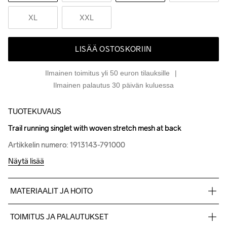
XL
XXL
LISÄÄ OSTOSKORIIN
Ilmainen toimitus yli 50 euron tilauksille
Ilmainen palautus 30 päivän kuluessa
TUOTEKUVAUS
Trail running singlet with woven stretch mesh at back
Trail running singlet with woven stretch mesh at back
Artikkelin numero: 1913143-791000
Artikkelin numero: 1913143-791000
Näytä lisää
MATERIAALIT JA HOITO
Front: 93% polyester-recycled 7% elastane Back: 90% 
TOIMITUS JA PALAUTUKSET
polyester-recycled 10% elastane