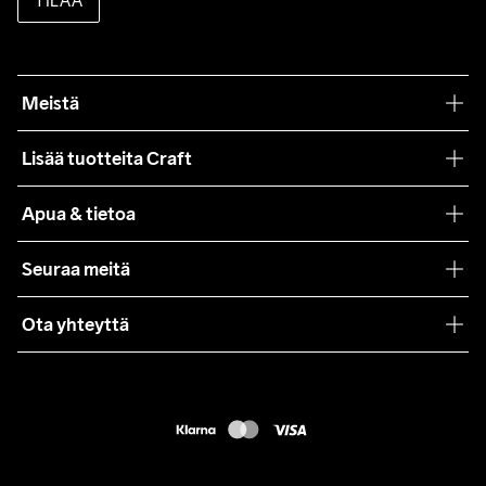
TILAA
Meistä
Filosofiamme
Lisää tuotteita Craft
Teamwear
Apua & tietoa
Yhteistyöt
Craft Care Guide
Seuraa meitä
Lehdistö
Käyttöehdot
Ota yhteyttä
Asiakaspalvelu
customercare@craftsportswear.com
FAQ
+46 (0) 33 722 32 10
Accessibility statement
Peruuta ostoksesi