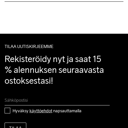
Lähetämme tilaukset Postnord Mypack -pakettina.
Ilmainen toimitus yli 50 euron tilauksille.
Tuotepalautukset aina maksuttomia.
Asiakaspalvelumme sivuilta löydät nopeasti vastaukset 
kysymyksiisi.
TILAA UUTISKIRJEEMME
Rekisteröidy nyt ja saat 15 
% alennuksen seuraavasta 
ostoksestasi!
Hyväksy 
käyttöehdot
 napsauttamalla