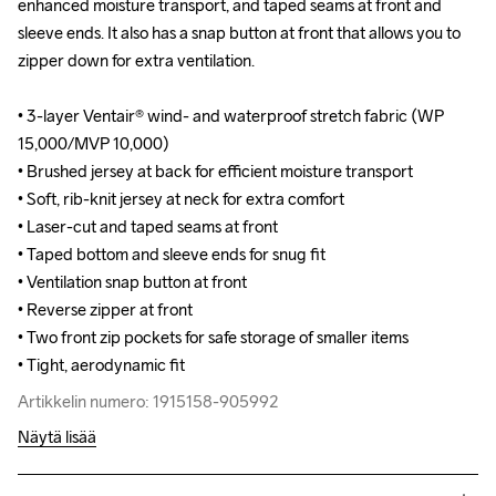
enhanced moisture transport, and taped seams at front and 
enhanced moisture transport, and taped seams at front and 
sleeve ends. It also has a snap button at front that allows you to 
sleeve ends. It also has a snap button at front that allows you to 
zipper down for extra ventilation.

zipper down for extra ventilation.

• 3-layer Ventair® wind- and waterproof stretch fabric (WP 
• 3-layer Ventair® wind- and waterproof stretch fabric (WP 
15,000/MVP 10,000)

15,000/MVP 10,000)

• Brushed jersey at back for efficient moisture transport

• Brushed jersey at back for efficient moisture transport

• Soft, rib-knit jersey at neck for extra comfort 

• Soft, rib-knit jersey at neck for extra comfort 

• Laser-cut and taped seams at front

• Laser-cut and taped seams at front

• Taped bottom and sleeve ends for snug fit

• Taped bottom and sleeve ends for snug fit

• Ventilation snap button at front

• Ventilation snap button at front

• Reverse zipper at front

• Reverse zipper at front

• Two front zip pockets for safe storage of smaller items

• Two front zip pockets for safe storage of smaller items

• Tight, aerodynamic fit
• Tight, aerodynamic fit
Artikkelin numero: 1915158-905992
Artikkelin numero: 1915158-905992
Näytä lisää