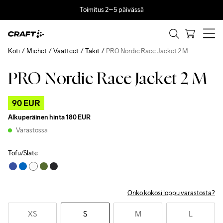
Toimitus 2–5 päivässä
Koti
Miehet
Vaatteet
Takit
PRO Nordic Race Jacket 2 M
PRO Nordic Race Jacket 2 M
Outlet
90 EUR
Alkuperäinen hinta
180 EUR
Varastossa
Tofu/Slate
Onko kokosi loppu varastosta?
XS
S
M
L