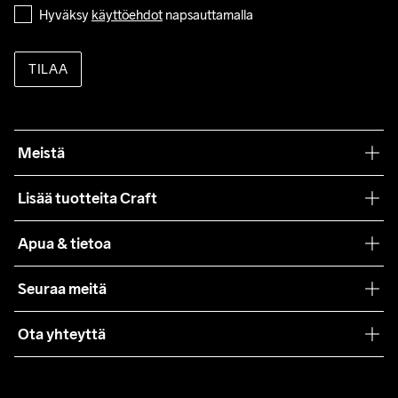
Hyväksy 
käyttöehdot
 napsauttamalla
TILAA
Meistä
Filosofiamme
Lisää tuotteita Craft
Teamwear
Apua & tietoa
Yhteistyöt
Craft Care Guide
Seuraa meitä
Lehdistö
Käyttöehdot
Ota yhteyttä
Asiakaspalvelu
customercare@craftsportswear.com
FAQ