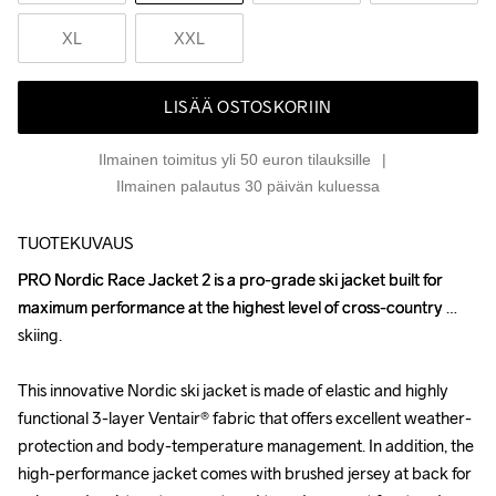
XL
XXL
LISÄÄ OSTOSKORIIN
Ilmainen toimitus yli 50 euron tilauksille
Ilmainen palautus 30 päivän kuluessa
TUOTEKUVAUS
PRO Nordic Race Jacket 2 is a pro-grade ski jacket built for 
PRO Nordic Race Jacket 2 is a pro-grade ski jacket built for 
maximum performance at the highest level of cross-country 
maximum performance at the highest level of cross-country 
skiing. 

skiing. 

This innovative Nordic ski jacket is made of elastic and highly 
This innovative Nordic ski jacket is made of elastic and highly 
functional 3-layer Ventair® fabric that offers excellent weather-
functional 3-layer Ventair® fabric that offers excellent weather-
protection and body-temperature management. In addition, the 
protection and body-temperature management. In addition, the 
high-performance jacket comes with brushed jersey at back for 
high-performance jacket comes with brushed jersey at back for 