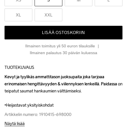
XL
XXL
LISÄÄ OSTOSKORIIN
Ilmainen toimitus yli 50 euron tilauksille
Ilmainen palautus 30 päivän kuluessa
TUOTEKUVAUS
Kevyt ja tyylikäs ammattitason juoksupaita joka tarjoaa 
Kevyt ja tyylikäs ammattitason juoksupaita joka tarjoaa 
erinomaisen hengittävyyden & viilennyksen lenkeillä. Paidassa on 
erinomaisen hengittävyyden & viilennyksen lenkeillä. Paidassa on 
teipatut saumat hankaumien välttämiseksi.

teipatut saumat hankaumien välttämiseksi.

•Heijastavat yksityiskohdat
•Heijastavat yksityiskohdat
Artikkelin numero: 1910415-698000
Artikkelin numero: 1910415-698000
Näytä lisää