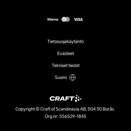
customercare@craftsportswear.com
FAQ
+46 (0) 33 722 32 10
Accessibility statement
Peruuta ostoksesi
Tietosuojakäytäntö
Evästeet
Tekniset tiedot
Suomi
Copyright © Craft of Scandinavia AB, 504 30 Borås. 

Org.nr: 556529-1845