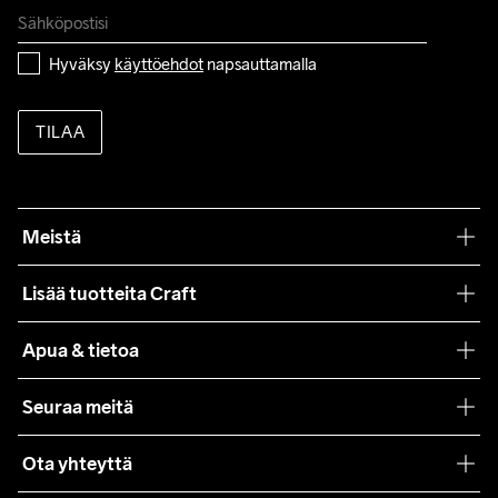
Hyväksy 
käyttöehdot
 napsauttamalla
TILAA
Meistä
Filosofiamme
Lisää tuotteita Craft
Teamwear
Apua & tietoa
Yhteistyöt
Craft Care Guide
Seuraa meitä
Lehdistö
Käyttöehdot
Ota yhteyttä
Asiakaspalvelu