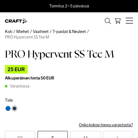
Toimitus 2–5 päivässä
Koti
Miehet
Vaatteet
T-paidat & Neuleet
PRO Hypervent SS Tee M
PRO Hypervent SS Tee M
Outlet
25 EUR
Alkuperäinen hinta
50 EUR
Varastossa
Tide
Onko kokosi loppu varastosta?
XS
S
M
L