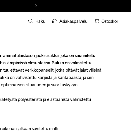
Haku
Asiakaspalvelu
Ostoskori
ammattilaistason juoksusukka, joka on suunniteltu 
ammattilaistason juoksusukka, joka on suunniteltu 
hin lämpimissä olosuhteissa. Sukka on valmistettu 
hin lämpimissä olosuhteissa. Sukka on valmistettu 
on tuulettavat verkkopaneelit, jotka pitävät jalat viileinä, 
on tuulettavat verkkopaneelit, jotka pitävät jalat viileinä, 
sukka on vahvistettu kärjestä ja kantapäästä, ja sen 
sukka on vahvistettu kärjestä ja kantapäästä, ja sen 
ptimaalisen istuvuuden ja suorituskyvyn.

ptimaalisen istuvuuden ja suorituskyvyn.

ätetystä polyesteristä ja elastaanista valmistettu 
ätetystä polyesteristä ja elastaanista valmistettu 
ikeaan jalkaan sovitettu malli
ikeaan jalkaan sovitettu malli