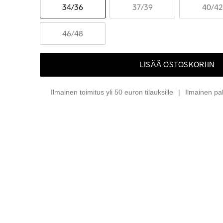
34
/36
37
/39
40
/42
46
/48
LISÄÄ OSTOSKORIIN
Ilmainen toimitus yli 50 euron tilauksille
Ilmainen pa