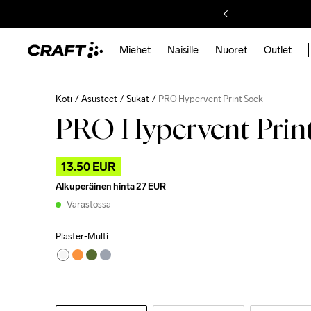
Miehet
Naisille
Nuoret
Outlet
Koti
Asusteet
Sukat
PRO Hypervent Print Sock
PRO Hypervent Prin
13.50 EUR
Alkuperäinen hinta
27 EUR
Varastossa
Plaster-Multi