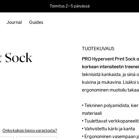
Toimitus 2–5 päivässä
Journal
Guides
Outlet
TUOTEKUVAUS
t Sock
PRO Hypervent Print Sock on 
PRO Hypervent Print Sock on 
korkean intensiteetin treenei
korkean intensiteetin treenei
teknisistä kankaista, ja siinä 
teknisistä kankaista, ja siinä 
kuivina ja mukavina. Lisäksi 
kuivina ja mukavina. Lisäksi 
ergonominen muotoilu takaa o
ergonominen muotoilu takaa o
• Tekninen polyamidista, kierr
• Tekninen polyamidista, kierr
materiaali

materiaali

• Tuulettavat verkkopaneelit

• Tuulettavat verkkopaneelit

• Vahvistettu kärki ja kanta

• Vahvistettu kärki ja kanta

Onko kokosi loppu varastosta?
• Ergonominen vasempaan ja o
• Ergonominen vasempaan ja o