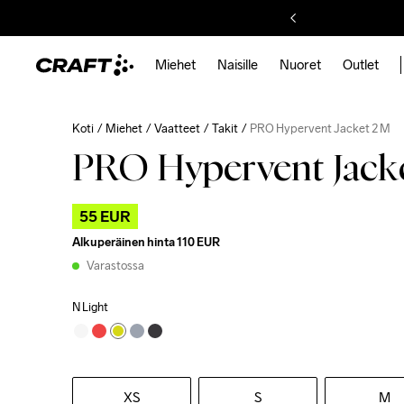
Miehet
Naisille
Nuoret
Outlet
Koti
Miehet
Vaatteet
Takit
PRO Hypervent Jacket 2 M
PRO Hypervent Jack
55 EUR
Alkuperäinen hinta
110 EUR
Varastossa
N Light
XS
S
M