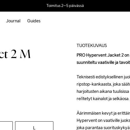
Toimitus 2–5 päivässä
Journal
Guides
Outlet
TUOTEKUVAUS
et 2 M
PRO Hypervent Jacket 2 on er
PRO Hypervent Jacket 2 on er
suunniteltu vaativille ja tavoitt
suunniteltu vaativille ja tavoitt
Teknisesti edistyksellinen ju
Teknisesti edistyksellinen ju
ripstop-kankaasta, joka sääte
ripstop-kankaasta, joka sääte
harjoitusten aikana tuulisissa
harjoitusten aikana tuulisissa
rei'itetyt kainalot ja selkäosa. 
rei'itetyt kainalot ja selkäosa. 
Äärimmäisen kevyt ja erittäin
Äärimmäisen kevyt ja erittäin
Hypervent on vaativille juoksi
Hypervent on vaativille juoksi
joka parantaa suorituskykyä.
joka parantaa suorituskykyä.
L