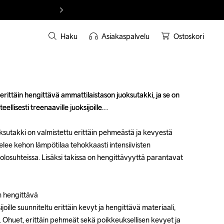
Haku
Asiakaspalvelu
Ostoskori
ittäin hengittävä ammattilaistason juoksutakki, ja se on 
ittäin hengittävä ammattilaistason juoksutakki, ja se on 
eellisesti treenaaville juoksijoille.

eellisesti treenaaville juoksijoille.

oksutakki on valmistettu erittäin pehmeästä ja kevyestä 
oksutakki on valmistettu erittäin pehmeästä ja kevyestä 
lee kehon lämpötilaa tehokkaasti intensiivisten 
lee kehon lämpötilaa tehokkaasti intensiivisten 
 olosuhteissa. Lisäksi takissa on hengittävyyttä parantavat 
 olosuhteissa. Lisäksi takissa on hengittävyyttä parantavat 




 hengittävä 

 hengittävä 

joille suunniteltu erittäin kevyt ja hengittävä materiaali, 
joille suunniteltu erittäin kevyt ja hengittävä materiaali, 
 Ohuet, erittäin pehmeät sekä poikkeuksellisen kevyet ja 
 Ohuet, erittäin pehmeät sekä poikkeuksellisen kevyet ja 